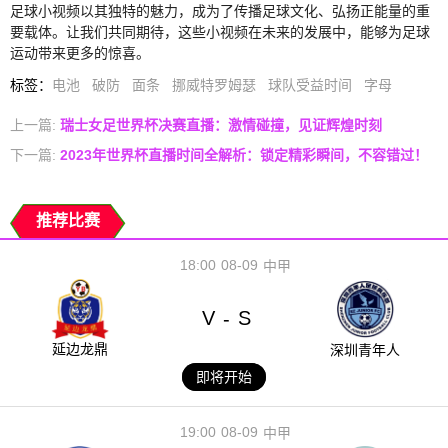
足球小视频以其独特的魅力，成为了传播足球文化、弘扬正能量的重
要载体。让我们共同期待，这些小视频在未来的发展中，能够为足球
运动带来更多的惊喜。
标签
：
电池
破防
面条
挪威特罗姆瑟
球队受益时间
字母
上一篇:
瑞士女足世界杯决赛直播：激情碰撞，见证辉煌时刻
下一篇:
2023年世界杯直播时间全解析：锁定精彩瞬间，不容错过！
推荐比赛
18:00
08-09
中甲
V
S
-
延边龙鼎
深圳青年人
即将开始
19:00
08-09
中甲