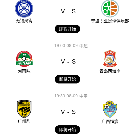
V
S
-
无锡吴钩
宁波职业足球俱乐部
即将开始
19:00
08-09
中超
V
S
-
河南队
青岛西海岸
即将开始
19:30
08-09
中甲
V
S
-
广州豹
广西恒宸
即将开始