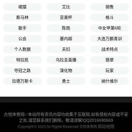
裙摆
艾比
销售
斯马林
亚美杯
格斗
歌手
陈雨
中女甲第6轮
公会
塞内超
大连万鹏青训
个人数据
夫妇
战术特点
特拉凯
乌拉圭直播
翡翠
夺冠之路
溴化物
玩家
拉德万斯卡
勇士
纳什维尔
古悦体育网✅本站所有资讯内容均收集于互联网,如有侵权内容或不妥
之处,请您联系我们删除。敬请谅解!QQ2016690669
网站地图
Copyright © 2025 All Rights Reserved 古悦体育网