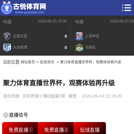
2026-08-15 20:00
2026-08-15 20
中超
中超
0
云南玉昆
上海申花
0
大连英博
河南队
当前位置:
>
>
网站首页
足球资讯
聚力体育直播世界杯，观赛体验再升级
聚力体育直播世界杯，观赛体验再升级
克拉玛依
贝贝杯青少赛D组第2轮
错觉
2026-06-04 21:28:20
直播信号
免费直播①
免费直播②
玩球直播