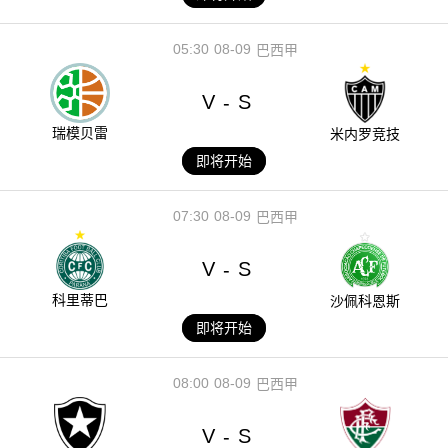
05:30
08-09
巴西甲
V
S
-
瑞模贝雷
米内罗竞技
即将开始
07:30
08-09
巴西甲
V
S
-
科里蒂巴
沙佩科恩斯
即将开始
08:00
08-09
巴西甲
V
S
-