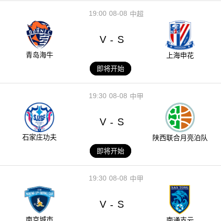
19:00
08-08
中超
V
S
-
青岛海牛
上海申花
即将开始
19:30
08-08
中甲
V
S
-
石家庄功夫
陕西联合月亮泊队
即将开始
19:30
08-08
中甲
V
S
-
南京城市
南通支云