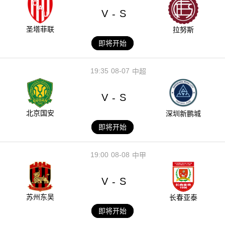
V
S
-
圣塔菲联
拉努斯
即将开始
19:35
08-07
中超
V
S
-
北京国安
深圳新鹏城
即将开始
19:00
08-08
中甲
V
S
-
苏州东吴
长春亚泰
即将开始