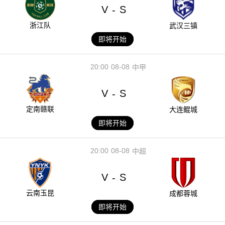
V
S
-
浙江队
武汉三镇
即将开始
20:00
08-08
中甲
V
S
-
定南赣联
大连鲲城
即将开始
20:00
08-08
中超
V
S
-
云南玉昆
成都蓉城
即将开始