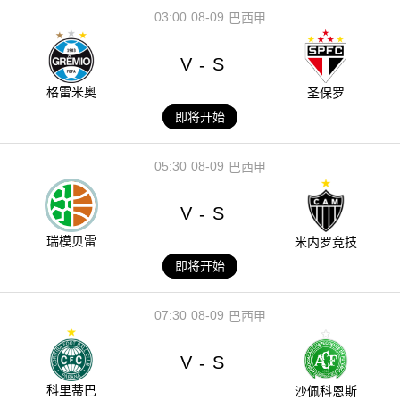
03:00
08-09
巴西甲
V
S
-
格雷米奥
圣保罗
即将开始
05:30
08-09
巴西甲
V
S
-
瑞模贝雷
米内罗竞技
即将开始
07:30
08-09
巴西甲
V
S
-
科里蒂巴
沙佩科恩斯