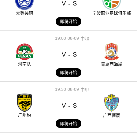
V
S
-
无锡吴钩
宁波职业足球俱乐部
即将开始
19:00
08-09
中超
V
S
-
河南队
青岛西海岸
即将开始
19:30
08-09
中甲
V
S
-
广州豹
广西恒宸
即将开始