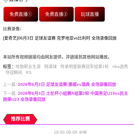
免费直播①
免费直播②
玩球直播
比赛录像↓
[爱奇艺]06月3日 足球友谊赛 克罗地亚vs比利时 全场录像回放
本站所有视频链接均由网友提供，并链接到其他网站播放。
标签
：
哈勃职业生涯
网滚球
传承明星联赛冠军组第1轮
nba选秀
夺冠瞬间
RS
上一篇:
2026年6月2日 足球友谊赛 挪威vs瑞典 全场录像回放
下一篇:
2026年6月3日 土伦杯小组赛A组第2轮 中国男足U19vs民主
刚果U23 全场录像回放
推荐比赛
18:00
08-09
中甲