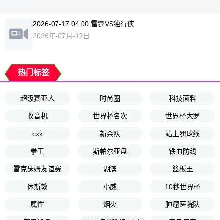
2026-07-17 04:00 雷霆VS独行侠
2026年-07月-17日
热门标签
超级赛亚人
时尚圈
科技面料
收音机
世界杯名次
世界杯大罗
cxk
新余队
站上罚球线
拳王
斯帕尔亚盘
铁血防线
雷克瑟姆友谊赛
湖滨
篮板王
休斯敦
小威
10秒世界杯
属性
烟火
肿瘤医院队