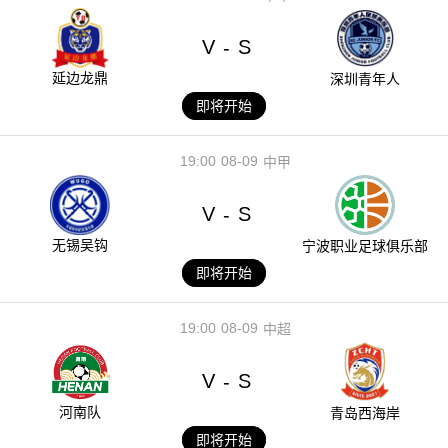
V
S
-
延边龙鼎
深圳青年人
即将开始
19:00
08-09
中甲
V
S
-
无锡吴钩
宁波职业足球俱乐部
即将开始
19:00
08-09
中超
V
S
-
河南队
青岛西海岸
即将开始