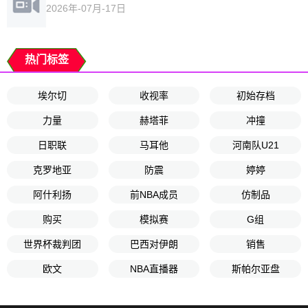
2026年-07月-17日
热门标签
埃尔切
收视率
初始存档
力量
赫塔菲
冲撞
日职联
马耳他
河南队U21
克罗地亚
防震
婷婷
阿什利扬
前NBA成员
仿制品
购买
模拟赛
G组
世界杯裁判团
巴西对伊朗
销售
欧文
NBA直播器
斯帕尔亚盘