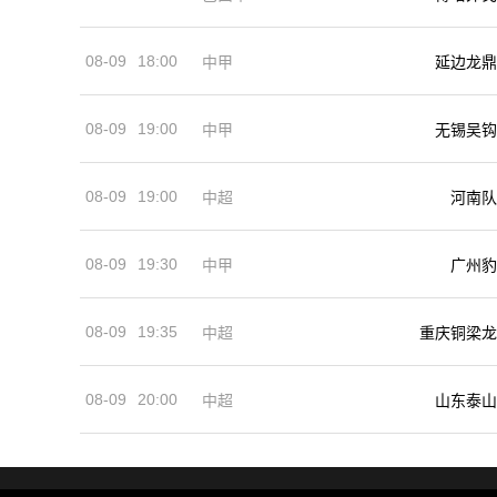
08-09
18:00
中甲
延边龙鼎
08-09
19:00
中甲
无锡吴钩
08-09
19:00
河南队
中超
08-09
19:30
中甲
广州豹
08-09
19:35
中超
重庆铜梁龙
08-09
20:00
中超
山东泰山