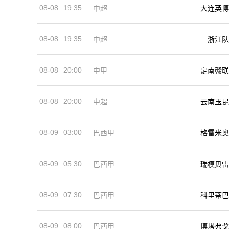
08-08
19:35
中超
大连英博
08-08
19:35
中超
浙江队
08-08
20:00
中甲
定南赣联
08-08
20:00
中超
云南玉昆
08-09
03:00
巴西甲
格雷米奥
08-09
05:30
巴西甲
瑞模贝雷
08-09
07:30
巴西甲
科里蒂巴
08-09
08:00
巴西甲
博塔弗戈