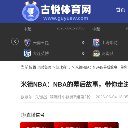
首页
2026-08-15 20:00
2
中超
中超
云南玉昆
0
上海申花
大连英博
0
河南队
当前位置:
>
>
网站首页
篮球资讯
米德NBA：NBA的幕后故事，带
米德NBA：NBA的幕后故事，带你走
欧塞尔
关键战
非洲杯小组赛B组第2轮
2026-06-04 18:05
直播信号