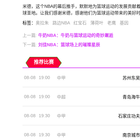
米德，这个NBA的幕后推手，默默地为篮球运动的发展贡献
球圣地。让我们感谢米德，感谢他们为篮球运动带来的美好
标签
：
奥拉朱
路边NBA
红宝石
薄荷叶
老鹰
基因
上一篇:
牛奶NBA：牛奶与篮球运动的奇妙邂逅
下一篇:
刘佳NBA：篮球场上的璀璨星辰
推荐比赛
08-08
19:00
中甲
苏州东吴
08-08
19:00
中超
青岛海牛
08-08
19:30
中甲
石家庄功夫
08-08
19:30
中甲
南京城市