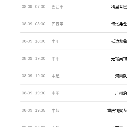
08-09
07:30
巴西甲
科里蒂巴
08-09
08:00
巴西甲
博塔弗戈
08-09
18:00
中甲
延边龙鼎
08-09
19:00
中甲
无锡吴钩
08-09
19:00
河南队
中超
08-09
19:30
中甲
广州豹
08-09
19:35
中超
重庆铜梁龙