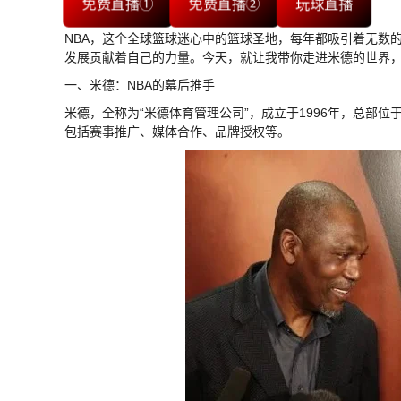
免费直播①
免费直播②
玩球直播
NBA，这个全球篮球迷心中的篮球圣地，每年都吸引着无数
发展贡献着自己的力量。今天，就让我带你走进米德的世界，
一、米德：NBA的幕后推手
米德，全称为“米德体育管理公司”，成立于1996年，总部位
包括赛事推广、媒体合作、品牌授权等。