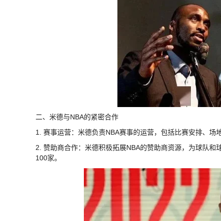
二、米德与NBA的紧密合作
1. 赛事运营：米德负责NBA赛事的运营，包括比赛安排、
2. 赞助商合作：米德积极拓展NBA的赞助商资源，为球队和
100家。