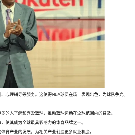
规划、心理辅导等服务。这使得NBA球员在场上表现出色，为球队争光。
让更多的人了解和喜爱篮球，推动篮球运动在全球范围内的普及。
价值，使其成为全球最具影响力的体育品牌之一。
推动体育产业的发展，为相关产业创造更多就业机会。