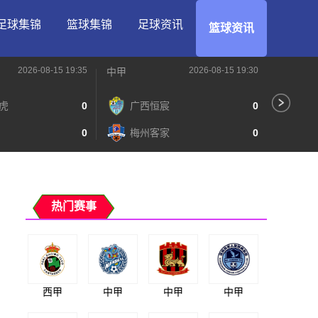
足球集锦
篮球集锦
足球资讯
篮球资讯
2026-08-15 19:35
2026-08-15 19:30
中甲
中甲
虎
0
广西恒宸
0
无
0
梅州客家
0
广
热门赛事
西甲
中甲
中甲
中甲