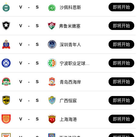
V
-
S
即将开始
沙佩科恩斯
V
-
S
即将开始
弗鲁米嫩塞
V
-
S
即将开始
深圳青年人
V
-
S
即将开始
宁波职业足球俱
乐部
V
-
S
即将开始
青岛西海岸
V
-
S
即将开始
广西恒宸
V
-
S
即将开始
上海海港