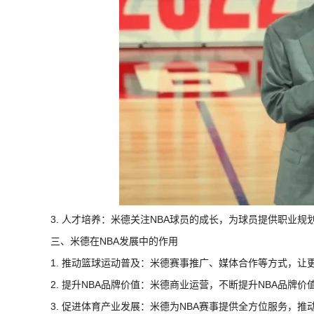
3. 人才培养：米德关注NBA球员的成长，为球员提供职业
三、米德在NBA发展中的作用
1. 推动篮球运动普及：米德赛事推广、媒体合作等方式，
2. 提升NBA品牌价值：米德商业运营，不断提升NBA品牌
3. 促进体育产业发展：米德为NBA赛事提供全方位服务，