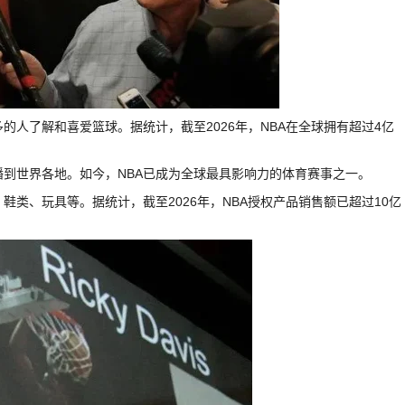
多的人了解和喜爱篮球。据统计，截至2026年，NBA在全球拥有超过4亿
传播到世界各地。如今，NBA已成为全球最具影响力的体育赛事之一。
、鞋类、玩具等。据统计，截至2026年，NBA授权产品销售额已超过10亿