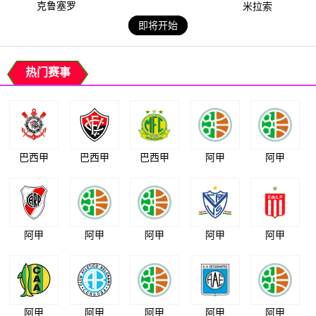
克鲁塞罗
米拉索
即将开始
热门赛事
巴西甲
巴西甲
巴西甲
阿甲
阿甲
阿甲
阿甲
阿甲
阿甲
阿甲
阿甲
阿甲
阿甲
阿甲
阿甲