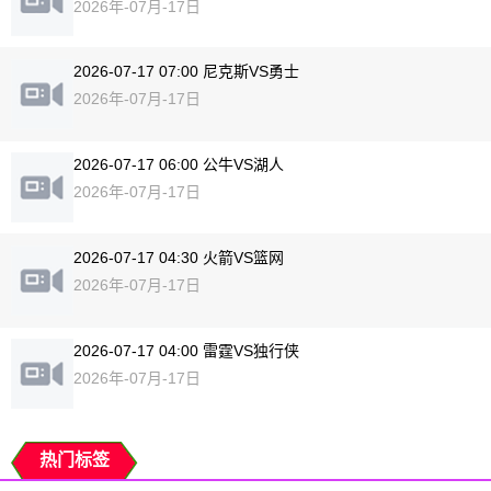
2026年-07月-17日
2026-07-17 07:00 尼克斯VS勇士
2026年-07月-17日
2026-07-17 06:00 公牛VS湖人
2026年-07月-17日
2026-07-17 04:30 火箭VS篮网
2026年-07月-17日
2026-07-17 04:00 雷霆VS独行侠
2026年-07月-17日
热门标签