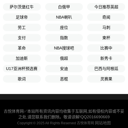
萨尔茨堡红牛
白俄甲
今日推荐英超
足球帝
NBA喇叭
奇闻
劳工
座位
马刺
支付
指数
柬杯
革命
NBA搜球吧
比赛中
加迪斯
俄超
新秀卡
U17亚洲杯预选赛
安迪
巴西与阿根廷
歌词
恶棍
灵赛果
古悦体育网✅本站所有资讯内容均收集于互联网,如有侵权内容或不妥
之处,请您联系我们删除。敬请谅解!QQ2016690669
网站地图
Copyright © 2025 All Rights Reserved 古悦体育网