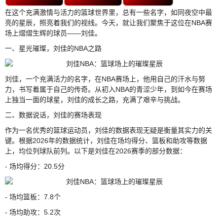
在这个充满激情与活力的篮球世界里，总有一些名字，如同夜空中最
亮的星辰，照亮着我们的视线。今天，就让我们聚焦于这位在NBA赛
场上熠熠生辉的球员——刘佳。
一、星光璀璨，刘佳的NBA之路
刘佳，一个充满活力的名字，在NBA赛场上，他用自己的汗水与努
力，书写着属于自己的传奇。从初入NBA的青涩少年，到如今在赛场
上独当一面的球星，刘佳的成长之路，充满了艰辛与挑战。
二、数据说话，刘佳的赛场表现
作为一名优秀的篮球运动员，刘佳的数据表现无疑是衡量其实力的关
键。根据2026年的数据统计，刘佳在场均得分、篮板和助攻等数据
上，均位列球队前列。以下是刘佳在2026赛季的部分数据：
- 场均得分：20.5分
- 场均篮板：7.8个
- 场均助攻：5.2次