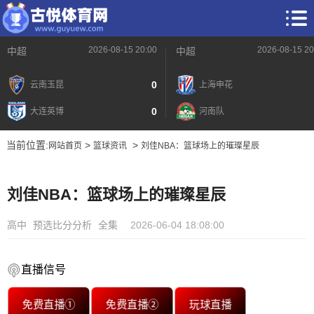
2026-08-15 20:00
2026-08-15 20
中超
中超
0
云南玉昆
上海申花
0
大连英博
河南队
当前位置:
>
>
网站首页
篮球资讯
刘佳NBA：篮球场上的璀璨星辰
刘佳NBA：篮球场上的璀璨星辰
高中
预选比分分析
全集
2026-06-04 18:08:00
直播信号
免费直播①
免费直播②
玩球直播