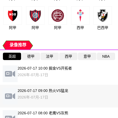
阿甲
阿甲
阿甲
西甲
巴西甲
录像推荐
英超
德甲
法甲
西甲
意甲
NBA
2026-07-17 10:00 掘金VS开拓者
2026年-07月-17日
2026-07-17 09:00 热火VS猛龙
2026年-07月-17日
2026-07-17 08:00 老鹰VS灰熊