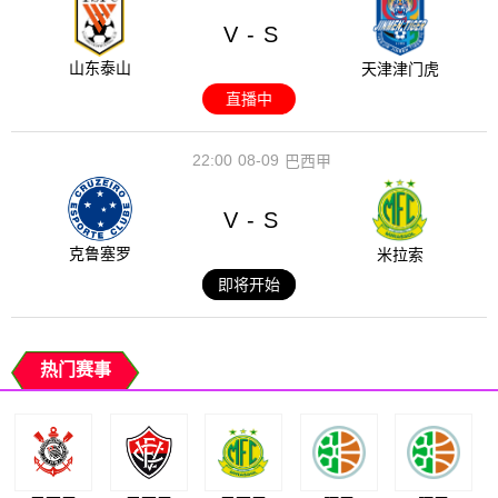
V
S
-
山东泰山
天津津门虎
直播中
22:00
08-09
巴西甲
V
S
-
克鲁塞罗
米拉索
即将开始
热门赛事