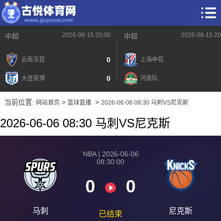
2026-08-15 20:00
2026-08-15 20
中超
中超
0
云南玉昆
上海申花
0
大连英博
河南队
当前位置:
>
>
网站首页
篮球直播
2026-06-06 08:30 马刺VS尼克斯
2026-06-06 08:30 马刺VS尼克斯
NBA | 2026-06-06
08:30:00
0
0
马刺
尼克斯
已结束