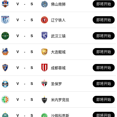
V
-
S
即将开始
佛山南狮
V
-
S
即将开始
辽宁铁人
V
-
S
即将开始
武汉三镇
V
-
S
即将开始
大连鲲城
V
-
S
即将开始
成都蓉城
V
-
S
即将开始
圣保罗
V
-
S
即将开始
米内罗竞技
V
-
S
即将开始
沙佩科恩斯