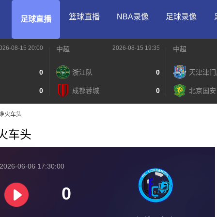
篮球直播
NBA录像
足球录像
足球直播
026-08-15 20:00
2026-08-15 19:35
中超
中超
0
浙江队
0
天津津门
0
成都蓉城
0
北京国安
S祖维火车头
祖维火车头
026-06-06 17:30:00
0