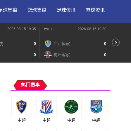
足球集锦
篮球集锦
足球资讯
篮球资讯
2026-08-15 19:35
2026-08-15 19:30
中甲
中甲
虎
0
广西恒宸
0
无
0
梅州客家
0
广
热门赛事
中超
中超
中超
中超