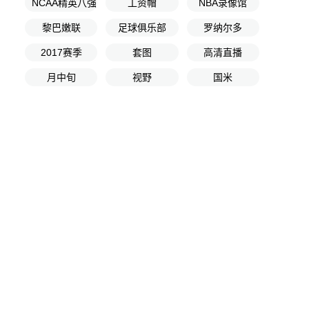
NCAA精英八强
工资帽
NBA录像馆
黎巴嫩联
足球俱乐部
罗纳尔多
2017赛季
套图
高清直播
月中旬
视野
国米