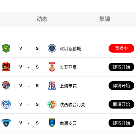
头
头
头
动态
集锦
头
头
V
-
S
直播中
深圳新鹏城
头
V
-
S
即将开始
长春亚泰
V
-
S
即将开始
上海申花
V
-
S
即将开始
陕西联合月亮泊
队
V
-
S
即将开始
南通支云