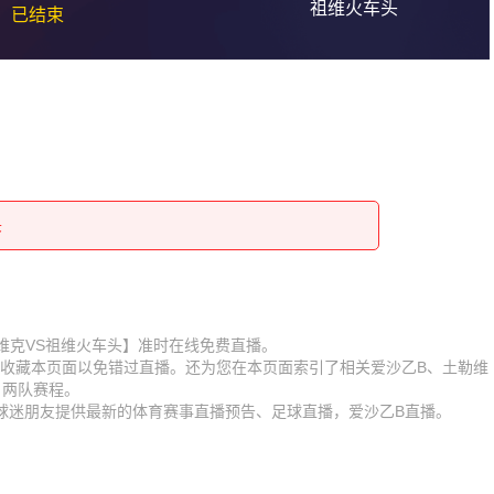
祖维火车头
已结束
头
头
头
头
头
头
头
头
赛【土勒维克VS祖维火车头】准时在线免费直播。
D】收藏本页面以免错过直播。还为您在本页面索引了相关爱沙乙B、土勒维
头
头
、两队赛程。
为球迷朋友提供最新的体育赛事直播预告、足球直播，爱沙乙B直播。
头
头
头
头