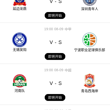
V
S
-
延边龙鼎
深圳青年人
即将开始
19:00
08-09
中甲
V
S
-
无锡吴钩
宁波职业足球俱乐部
即将开始
19:00
08-09
中超
V
S
-
河南队
青岛西海岸
即将开始