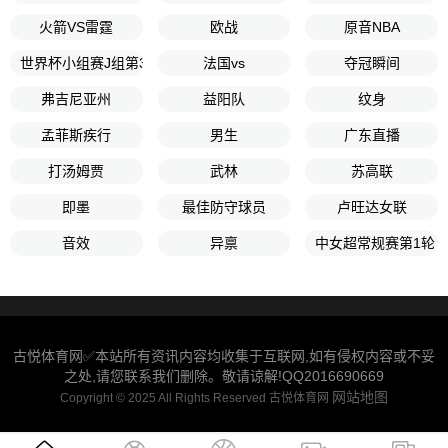
火箭VS雷霆
欧战
原音NBA
世界杯小组赛J组第3轮
法国vs
夺冠瞬间
弗吉尼亚州
益阳队
纹身
孟菲斯疾行
男生
广东直播
打汤姆贾
武林
苏高联
即墨
最佳防守球员
卢旺达女联
音效
异禀
中女超常规赛第1轮
古悦体育网✅本站所有资讯内容均收集于互联网,如有侵权内容或不妥
之处,请您联系我们删除。敬请谅解!QQ2016690669
网站地图
Copyright © 2025 All Rights Reserved 古悦体育网