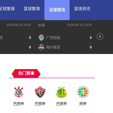
足球集锦
篮球集锦
篮球资讯
足球资讯
2026-08-15 19:35
2026-08-15 19:30
中甲
中甲
虎
0
广西恒宸
0
无
0
梅州客家
0
广
热门赛事
巴西甲
巴西甲
巴西甲
阿甲