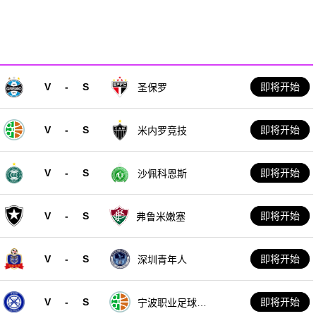
V
-
S
即将开始
圣保罗
V
-
S
即将开始
米内罗竞技
V
-
S
即将开始
沙佩科恩斯
V
-
S
即将开始
弗鲁米嫩塞
V
-
S
即将开始
深圳青年人
V
-
S
即将开始
宁波职业足球俱