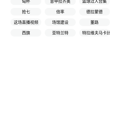
匈杯
意甲拉齐奥
篮球过人合集
抢七
倍率
德拉蒙德
这场直播视频
场馆建设
董路
西旗
亚特兰特
特拉维夫马卡比