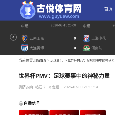
首页
2026-08-15 20:00
2
中超
中超
云南玉昆
0
上海申花
大连英博
0
河南队
当前位置:
>
>
网站首页
足球资讯
世界杯PMV：足球赛事中的神秘力
世界杯PMV：足球赛事中的神秘力量
奥萨苏纳
钻石卡
齐鲁超
2026-07-09 21:11:14
直播信号