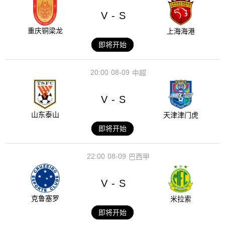
V
S
-
重庆铜梁龙
上海海港
即将开始
20:00
08-09
中超
V
S
-
山东泰山
天津津门虎
即将开始
22:00
08-09
巴西甲
V
S
-
克鲁塞罗
米拉索
即将开始