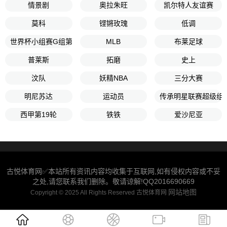
情景剧
奥拉朱旺
凯尔特人友谊赛
莫科
铿锵玫瑰
低调
世界杯小组赛G组第2轮
MLB
布莱足球
普莱斯
拓磨
史上
汶队
妖精NBA
三分大赛
明尼苏达
运动员
传承明星联赛超级组
西甲第19轮
铁铁
爱沙尼亚
古悦体育网✅本站所有资讯内容均收集于互联网,如有侵权内容或不妥
之处,请您联系我们删除。敬请谅解!QQ2016690669
网站地图
Copyright © 2025 All Rights Reserved 古悦体育网