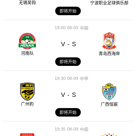
无锡吴钩
宁波职业足球俱乐部
即将开始
19:00
08-09
中超
V
S
-
河南队
青岛西海岸
即将开始
19:30
08-09
中甲
V
S
-
广州豹
广西恒宸
即将开始
19:35
08-09
中超