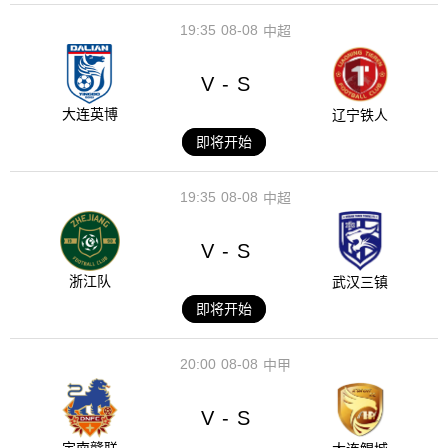
19:35
08-08
中超
V
S
-
大连英博
辽宁铁人
即将开始
19:35
08-08
中超
V
S
-
浙江队
武汉三镇
即将开始
20:00
08-08
中甲
V
S
-