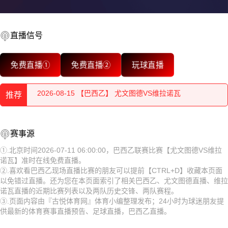
2026-08-15 【巴西乙】 尤文图德VS维拉诺瓦
2026-08-15 【巴西乙】 尤文图德VS维拉诺瓦
直播信号
2026-08-15 【巴西乙】 尤文图德VS维拉诺瓦
免费直播①
免费直播②
玩球直播
2026-08-15 【巴西乙】 尤文图德VS维拉诺瓦
推荐
2026-08-15 【巴西乙】 尤文图德VS维拉诺瓦
2026-08-15 【巴西乙】 尤文图德VS维拉诺瓦
2026-08-15 【巴西乙】 尤文图德VS维拉诺瓦
赛事源
2026-08-15 【巴西乙】 尤文图德VS维拉诺瓦
2026-08-15 【巴西乙】 尤文图德VS维拉诺瓦
①.北京时间2026-07-11 06:00:00，巴西乙联赛比赛【尤文图德VS维拉
诺瓦】准时在线免费直播。
2026-08-15 【巴西乙】 尤文图德VS维拉诺瓦
2026-08-15 【巴西乙】 尤文图德VS维拉诺瓦
②.喜欢看巴西乙现场直播比赛的朋友可以提前【CTRL+D】收藏本页面
以免错过直播。还为您在本页面索引了相关巴西乙、尤文图德直播、维拉
2026-08-15 【巴西乙】 尤文图德VS维拉诺瓦
2026-08-15 【巴西乙】 尤文图德VS维拉诺瓦
诺瓦直播的近期比赛列表以及两队历史交锋、两队赛程。
③.页面内容由『古悦体育网』体育小编整理发布；24小时为球迷朋友提
2026-08-15 【巴西乙】 尤文图德VS维拉诺瓦
2026-08-14 【巴西乙】 尤文图德VS维拉诺瓦
供最新的体育赛事直播预告、足球直播，巴西乙直播。
2026-08-15 【巴西乙】 尤文图德VS维拉诺瓦