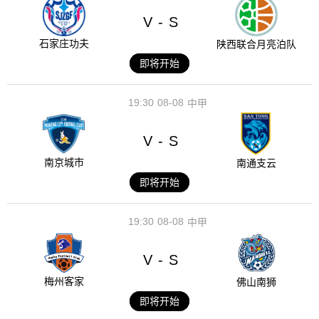
V
S
-
石家庄功夫
陕西联合月亮泊队
即将开始
19:30
08-08
中甲
V
S
-
南京城市
南通支云
即将开始
19:30
08-08
中甲
V
S
-
梅州客家
佛山南狮
即将开始