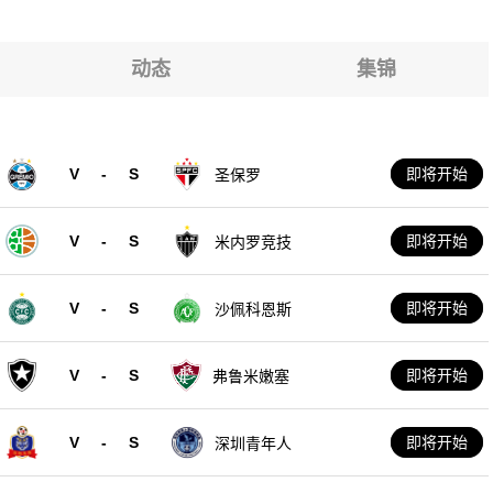
动态
集锦
V
-
S
即将开始
圣保罗
V
-
S
即将开始
米内罗竞技
V
-
S
即将开始
沙佩科恩斯
V
-
S
即将开始
弗鲁米嫩塞
V
-
S
即将开始
深圳青年人