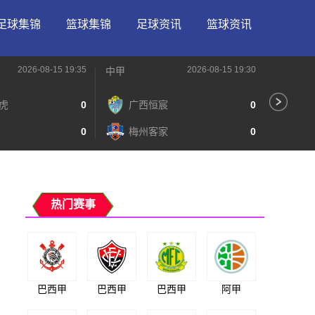
足球集锦
篮球集锦
足球资讯
篮球资讯
2026-08-15 19:35
2026-08-15 19:30
中甲
中甲
虎
0
广西恒宸
0
无
0
梅州客家
0
广
热门赛事
巴西甲
巴西甲
巴西甲
阿甲