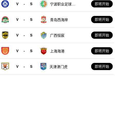
V
-
S
即将开始
宁波职业足球俱
乐部
V
-
S
即将开始
青岛西海岸
V
-
S
即将开始
广西恒宸
V
-
S
即将开始
上海海港
V
-
S
即将开始
天津津门虎