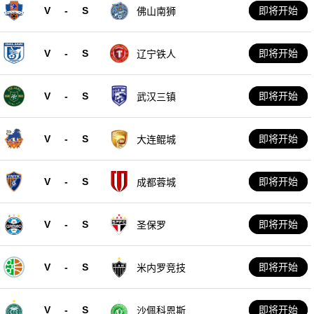
V
-
S
即将开始
佛山南狮
V
-
S
即将开始
辽宁铁人
V
-
S
即将开始
武汉三镇
V
-
S
即将开始
大连鲲城
V
-
S
即将开始
成都蓉城
V
-
S
即将开始
圣保罗
V
-
S
即将开始
米内罗竞技
V
-
S
即将开始
沙佩科恩斯