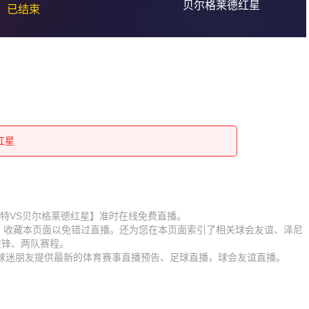
贝尔格莱德红星
已结束
红星
红星
红星
红星
红星
红星
红星
红星
赛【泽尼特VS贝尔格莱德红星】准时在线免费直播。
D】收藏本页面以免错过直播。还为您在本页面索引了相关球会友谊、泽尼
红星
红星
交锋、两队赛程。
为球迷朋友提供最新的体育赛事直播预告、足球直播，球会友谊直播。
红星
红星
红星
红星