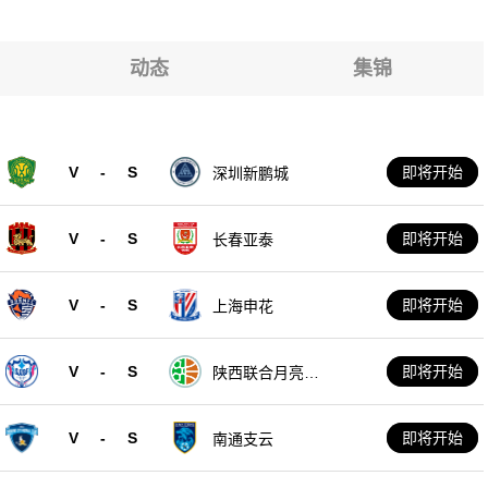
红星
红星
红星
动态
集锦
红星
红星
V
-
S
即将开始
深圳新鹏城
红星
V
-
S
即将开始
长春亚泰
V
-
S
即将开始
上海申花
V
-
S
即将开始
陕西联合月亮泊
队
V
-
S
即将开始
南通支云