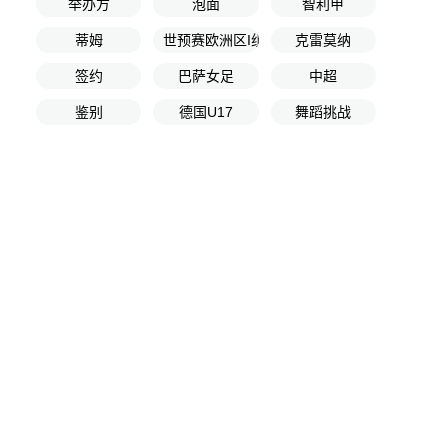
举办方
泡面
智利甲
蒂姆
世预赛欧洲区I组第9轮
克雷莫纳
签约
巴萨女足
中超
鉴别
德国U17
舞蹈挑战