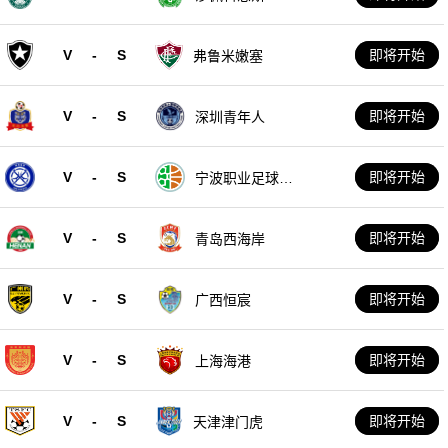
V
-
S
即将开始
弗鲁米嫩塞
V
-
S
即将开始
深圳青年人
V
-
S
即将开始
宁波职业足球俱
乐部
V
-
S
即将开始
青岛西海岸
V
-
S
即将开始
广西恒宸
V
-
S
即将开始
上海海港
V
-
S
即将开始
天津津门虎