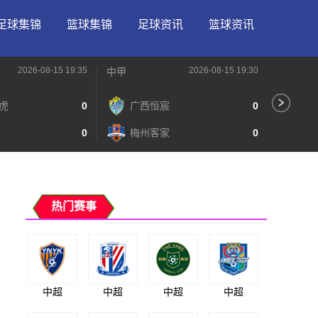
足球集锦
篮球集锦
足球资讯
篮球资讯
2026-08-15 19:35
2026-08-15 19:30
中甲
中甲
虎
0
广西恒宸
0
无
0
梅州客家
0
广
热门赛事
中超
中超
中超
中超