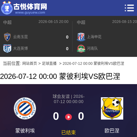
2026-08-15 20:00
2026-08-15 20
中超
中超
0
云南玉昆
上海申花
0
大连英博
河南队
当前位置:
>
>
网站首页
足球直播
2026-07-12 00:00 蒙彼利埃VS欧巴涅
2026-07-12 00:00 蒙彼利埃VS欧巴涅
球会友谊 | 2026-
07-12 00:00:00
0
0
蒙彼利埃
欧巴涅
已结束