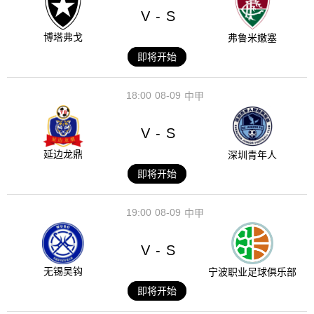
V
S
-
博塔弗戈
弗鲁米嫩塞
即将开始
18:00
08-09
中甲
V
S
-
延边龙鼎
深圳青年人
即将开始
19:00
08-09
中甲
V
S
-
无锡吴钩
宁波职业足球俱乐部
即将开始