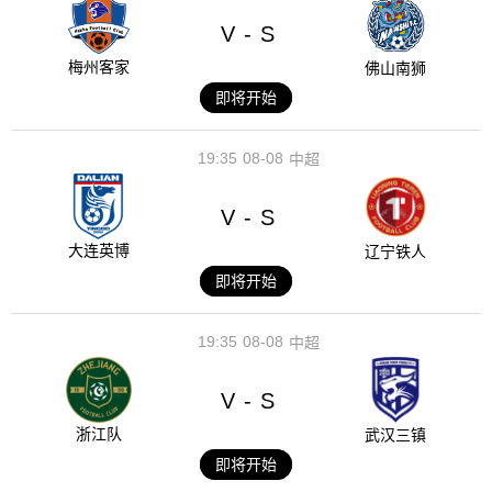
V
S
-
梅州客家
佛山南狮
即将开始
19:35
08-08
中超
V
S
-
大连英博
辽宁铁人
即将开始
19:35
08-08
中超
V
S
-
浙江队
武汉三镇
即将开始