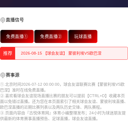
2026-08-15 【球会友谊】 蒙彼利埃VS欧巴涅
直播信号
2026-08-15 【球会友谊】 蒙彼利埃VS欧巴涅
2026-08-15 【球会友谊】 蒙彼利埃VS欧巴涅
免费直播①
免费直播②
玩球直播
2026-08-15 【球会友谊】 蒙彼利埃VS欧巴涅
推荐
2026-08-15 【球会友谊】 蒙彼利埃VS欧巴涅
2026-08-15 【球会友谊】 蒙彼利埃VS欧巴涅
2026-08-15 【球会友谊】 蒙彼利埃VS欧巴涅
赛事源
2026-08-15 【球会友谊】 蒙彼利埃VS欧巴涅
①.北京时间2026-07-12 00:00:00，球会友谊联赛比赛【蒙彼利埃VS欧
2026-08-15 【球会友谊】 蒙彼利埃VS欧巴涅
巴涅】准时在线免费直播。
2026-08-15 【球会友谊】 蒙彼利埃VS欧巴涅
②.喜欢看球会友谊现场直播比赛的朋友可以提前【CTRL+D】收藏本页
2026-08-15 【球会友谊】 蒙彼利埃VS欧巴涅
面以免错过直播。还为您在本页面索引了相关球会友谊、蒙彼利埃直播、
2026-08-15 【球会友谊】 蒙彼利埃VS欧巴涅
欧巴涅直播的近期比赛列表以及两队历史交锋、两队赛程。
2026-08-15 【球会友谊】 蒙彼利埃VS欧巴涅
③.页面内容由『古悦体育网』体育小编整理发布；24小时为球迷朋友提
2026-08-15 【球会友谊】 蒙彼利埃VS欧巴涅
供最新的体育赛事直播预告、足球直播，球会友谊直播。
2026-08-14 【球会友谊】 蒙彼利埃VS欧巴涅
2026-08-15 【球会友谊】 蒙彼利埃VS欧巴涅