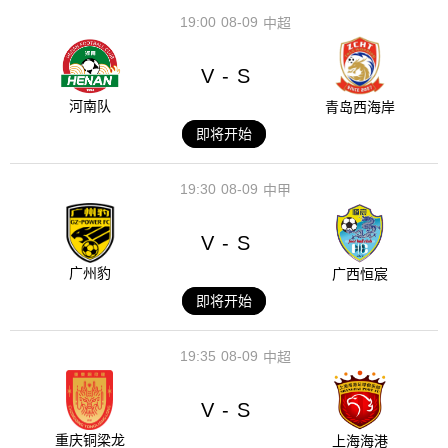
19:00
08-09
中超
V
S
-
河南队
青岛西海岸
即将开始
19:30
08-09
中甲
V
S
-
广州豹
广西恒宸
即将开始
19:35
08-09
中超
V
S
-
重庆铜梁龙
上海海港