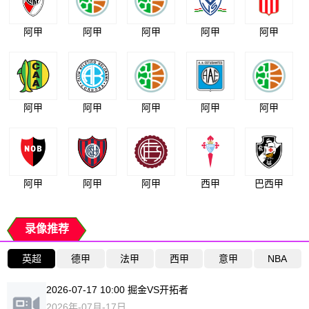
阿甲
阿甲
阿甲
阿甲
阿甲
阿甲
阿甲
阿甲
阿甲
阿甲
阿甲
阿甲
阿甲
西甲
巴西甲
录像推荐
英超
德甲
法甲
西甲
意甲
NBA
2026-07-17 10:00 掘金VS开拓者
2026年-07月-17日