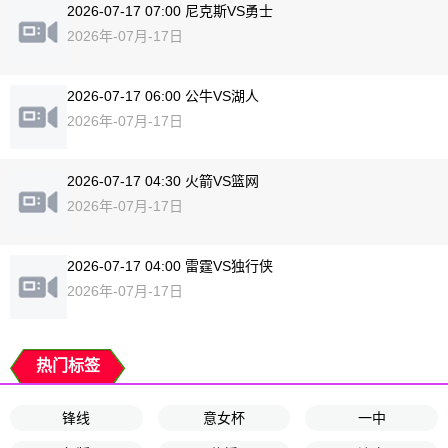
2026-07-17 07:00 尼克斯VS勇士
2026年-07月-17日
2026-07-17 06:00 公牛VS湖人
2026年-07月-17日
2026-07-17 04:30 火箭VS篮网
2026年-07月-17日
2026-07-17 04:00 雷霆VS独行侠
2026年-07月-17日
热门标签
锋线
意女杯
一中