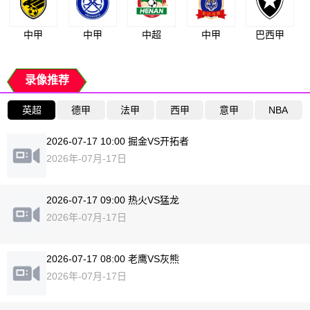
中甲
中甲
中超
中甲
巴西甲
录像推荐
英超
德甲
法甲
西甲
意甲
NBA
2026-07-17 10:00 掘金VS开拓者
2026年-07月-17日
2026-07-17 09:00 热火VS猛龙
2026年-07月-17日
2026-07-17 08:00 老鹰VS灰熊
2026年-07月-17日