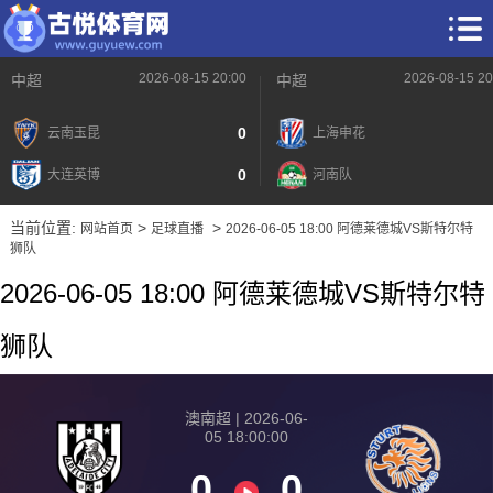
2026-08-15 20:00
2026-08-15 20
中超
中超
0
云南玉昆
上海申花
0
大连英博
河南队
当前位置:
>
>
网站首页
足球直播
2026-06-05 18:00 阿德莱德城VS斯特尔特
狮队
2026-06-05 18:00 阿德莱德城VS斯特尔特
狮队
澳南超 | 2026-06-
05 18:00:00
0
0