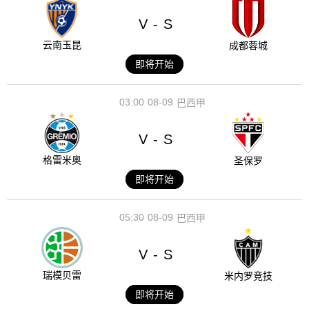
V
S
-
云南玉昆
成都蓉城
即将开始
03:00
08-09
巴西甲
V
S
-
格雷米奥
圣保罗
即将开始
05:30
08-09
巴西甲
V
S
-
瑞模贝雷
米内罗竞技
即将开始