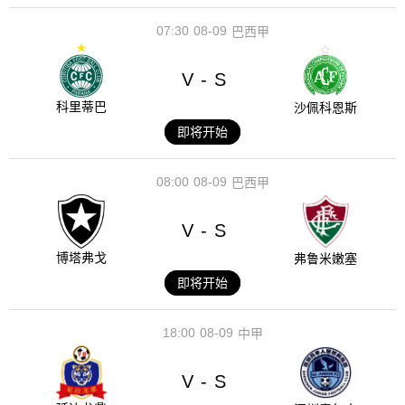
07:30
08-09
巴西甲
V
S
-
科里蒂巴
沙佩科恩斯
即将开始
08:00
08-09
巴西甲
V
S
-
博塔弗戈
弗鲁米嫩塞
即将开始
18:00
08-09
中甲
V
S
-