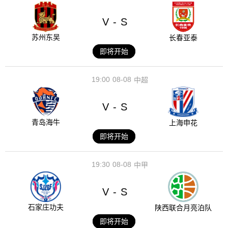
V
S
-
苏州东吴
长春亚泰
即将开始
19:00
08-08
中超
V
S
-
青岛海牛
上海申花
即将开始
19:30
08-08
中甲
V
S
-
石家庄功夫
陕西联合月亮泊队
即将开始