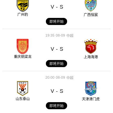
V
S
-
广州豹
广西恒宸
即将开始
19:35
08-09
中超
V
S
-
重庆铜梁龙
上海海港
即将开始
20:00
08-09
中超
V
S
-
山东泰山
天津津门虎
即将开始