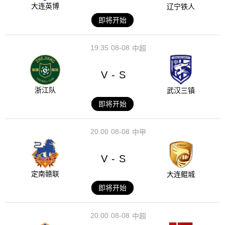
大连英博
辽宁铁人
即将开始
19:35
08-08
中超
V
S
-
浙江队
武汉三镇
即将开始
20:00
08-08
中甲
V
S
-
定南赣联
大连鲲城
即将开始
20:00
08-08
中超