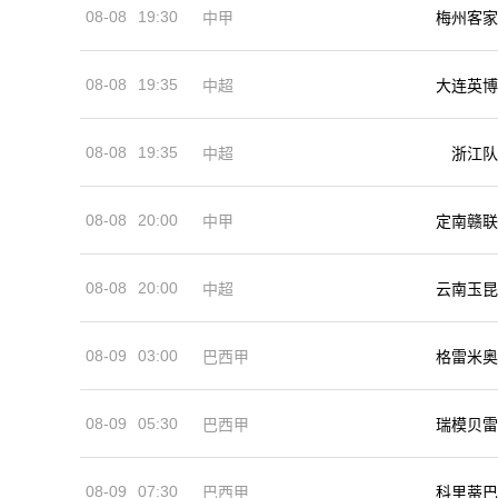
08-08
19:30
中甲
梅州客家
08-08
19:35
中超
大连英博
08-08
19:35
中超
浙江队
08-08
20:00
中甲
定南赣联
08-08
20:00
中超
云南玉昆
08-09
03:00
巴西甲
格雷米奥
08-09
05:30
巴西甲
瑞模贝雷
08-09
07:30
巴西甲
科里蒂巴