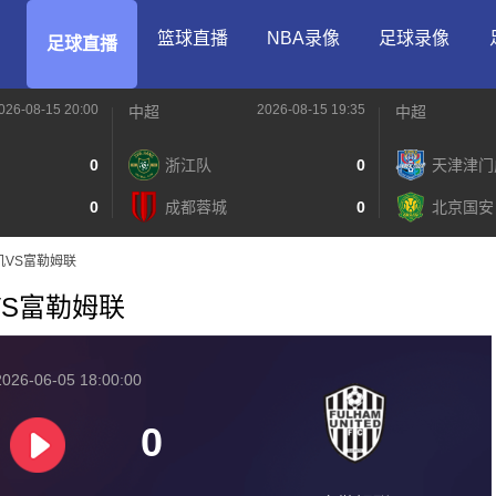
篮球直播
NBA录像
足球录像
足球直播
026-08-15 20:00
2026-08-15 19:35
中超
中超
0
浙江队
0
天津津门
0
成都蓉城
0
北京国安
喷射机VS富勒姆联
机VS富勒姆联
026-06-05 18:00:00
0