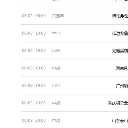
08-09
08:00
巴西甲
博塔弗戈
08-09
18:00
中甲
延边龙鼎
08-09
19:00
中甲
无锡吴钩
08-09
19:00
河南队
中超
08-09
19:30
中甲
广州豹
08-09
19:35
中超
重庆铜梁龙
08-09
20:00
中超
山东泰山