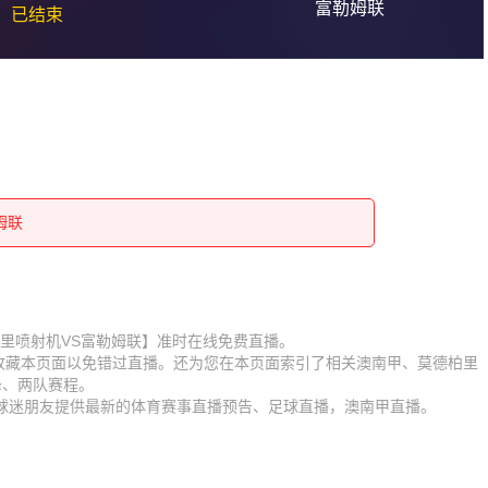
富勒姆联
已结束
姆联
姆联
姆联
姆联
姆联
姆联
姆联
【莫德柏里喷射机VS富勒姆联】准时在线免费直播。
】收藏本页面以免错过直播。还为您在本页面索引了相关澳南甲、莫德柏里
姆联
姆联
锋、两队赛程。
为球迷朋友提供最新的体育赛事直播预告、足球直播，澳南甲直播。
姆联
姆联
姆联
姆联