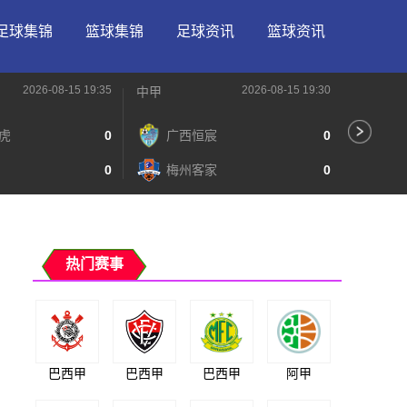
足球集锦
篮球集锦
足球资讯
篮球资讯
2026-08-15 19:35
2026-08-15 19:30
中甲
中甲
虎
0
广西恒宸
0
无
0
梅州客家
0
广
热门赛事
巴西甲
巴西甲
巴西甲
阿甲