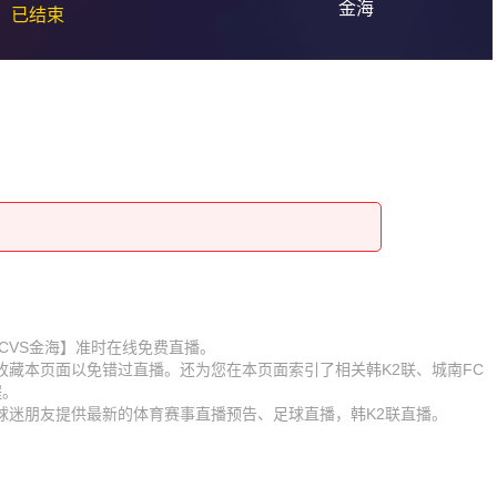
金海
已结束
【城南FCVS金海】准时在线免费直播。
】收藏本页面以免错过直播。还为您在本页面索引了相关韩K2联、城南FC
程。
为球迷朋友提供最新的体育赛事直播预告、足球直播，韩K2联直播。