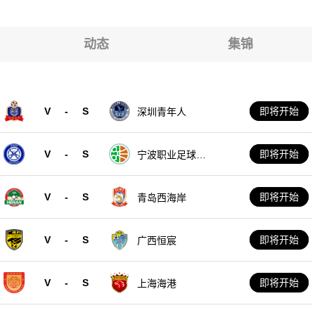
动态
集锦
V
-
S
即将开始
深圳青年人
V
-
S
即将开始
宁波职业足球俱
乐部
V
-
S
即将开始
青岛西海岸
V
-
S
即将开始
广西恒宸
V
-
S
即将开始
上海海港