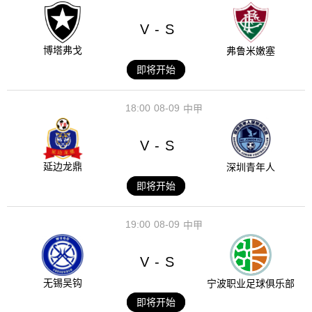
V
S
-
博塔弗戈
弗鲁米嫩塞
即将开始
18:00
08-09
中甲
V
S
-
延边龙鼎
深圳青年人
即将开始
19:00
08-09
中甲
V
S
-
无锡吴钩
宁波职业足球俱乐部
即将开始