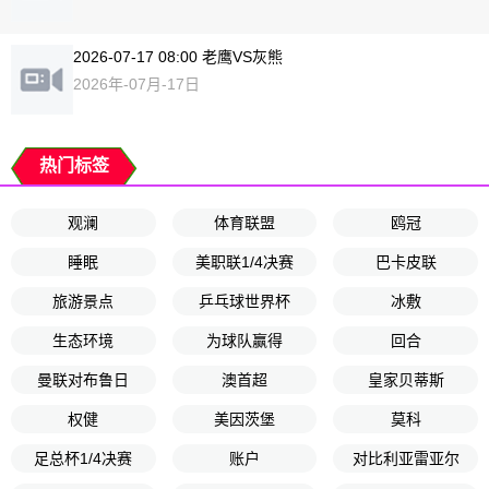
2026-07-17 08:00 老鹰VS灰熊
2026年-07月-17日
热门标签
观澜
体育联盟
鸥冠
睡眠
美职联1/4决赛
巴卡皮联
旅游景点
乒乓球世界杯
冰敷
生态环境
为球队赢得
回合
曼联对布鲁日
澳首超
皇家贝蒂斯
权健
美因茨堡
莫科
足总杯1/4决赛
账户
对比利亚雷亚尔