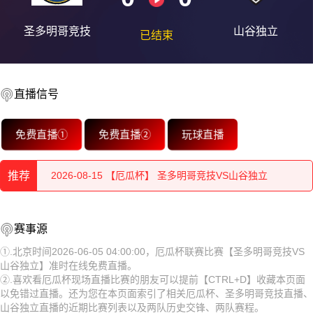
圣多明哥竞技
山谷独立
已结束
2026-08-15 【厄瓜杯】 圣多明哥竞技VS山谷独立
直播信号
2026-08-15 【厄瓜杯】 圣多明哥竞技VS山谷独立
免费直播①
免费直播②
玩球直播
2026-08-15 【厄瓜杯】 圣多明哥竞技VS山谷独立
2026-08-15 【厄瓜杯】 圣多明哥竞技VS山谷独立
推荐
2026-08-15 【厄瓜杯】 圣多明哥竞技VS山谷独立
2026-08-15 【厄瓜杯】 圣多明哥竞技VS山谷独立
赛事源
2026-08-15 【厄瓜杯】 圣多明哥竞技VS山谷独立
2026-08-15 【厄瓜杯】 圣多明哥竞技VS山谷独立
①.北京时间2026-06-05 04:00:00，厄瓜杯联赛比赛【圣多明哥竞技VS
山谷独立】准时在线免费直播。
2026-08-15 【厄瓜杯】 圣多明哥竞技VS山谷独立
2026-08-15 【厄瓜杯】 圣多明哥竞技VS山谷独立
②.喜欢看厄瓜杯现场直播比赛的朋友可以提前【CTRL+D】收藏本页面
以免错过直播。还为您在本页面索引了相关厄瓜杯、圣多明哥竞技直播、
2026-08-15 【厄瓜杯】 圣多明哥竞技VS山谷独立
2026-08-15 【厄瓜杯】 圣多明哥竞技VS山谷独立
山谷独立直播的近期比赛列表以及两队历史交锋、两队赛程。