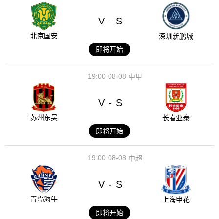
V
S
-
北京国安
深圳新鹏城
即将开始
19:00
08-08
中甲
V
S
-
苏州东吴
长春亚泰
即将开始
19:00
08-08
中超
V
S
-
青岛海牛
上海申花
即将开始