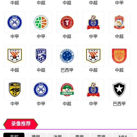
中超
中超
中超
中超
中甲
中甲
中甲
中超
中甲
中超
中超
中超
巴西甲
中超
中超
中甲
中甲
中超
中甲
巴西甲
录像推荐