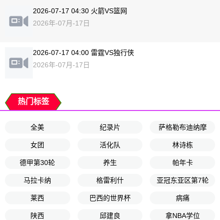
2026-07-17 04:30 火箭VS篮网
2026年-07月-17日
2026-07-17 04:00 雷霆VS独行侠
2026年-07月-17日
热门标签
全美
纪录片
萨格勒布迪纳摩
女团
活化队
林诗栋
德甲第30轮
养生
帕年卡
马拉卡纳
格雷利什
亚冠东亚区第7轮
莱西
巴西的世界杯
病痛
陕西
邱建良
拿NBA学位