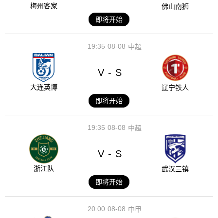
梅州客家
佛山南狮
即将开始
19:35
08-08
中超
V
S
-
大连英博
辽宁铁人
即将开始
19:35
08-08
中超
V
S
-
浙江队
武汉三镇
即将开始
20:00
08-08
中甲