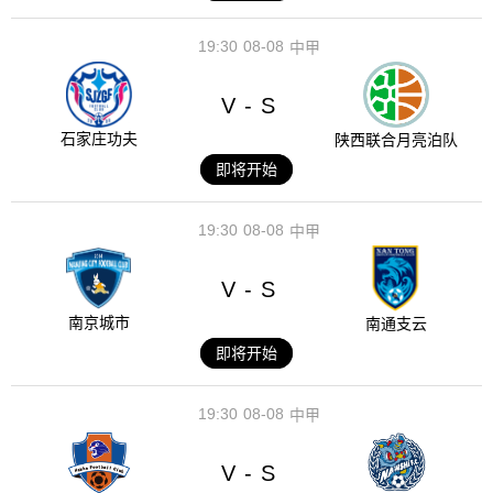
19:30
08-08
中甲
V
S
-
石家庄功夫
陕西联合月亮泊队
即将开始
19:30
08-08
中甲
V
S
-
南京城市
南通支云
即将开始
19:30
08-08
中甲
V
S
-