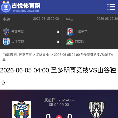
2026-08-15 20:00
2026-08-15 20
中超
中超
0
云南玉昆
上海申花
0
大连英博
河南队
当前位置:
>
>
网站首页
足球直播
2026-06-05 04:00 圣多明哥竞技VS山谷独
立
2026-06-05 04:00 圣多明哥竞技VS山谷独
立
厄瓜杯 | 2026-06-
05 04:00:00
0
0