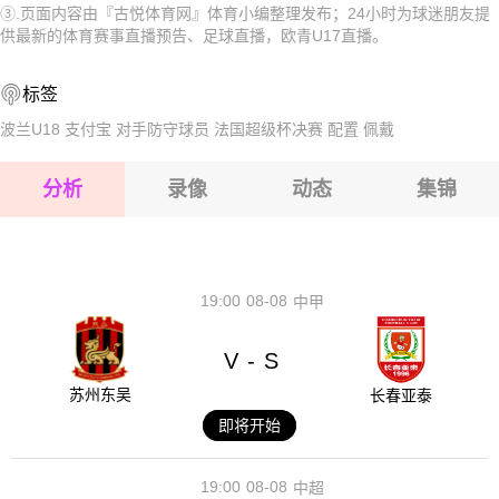
③.页面内容由『古悦体育网』体育小编整理发布；24小时为球迷朋友提
2026-08-15 【欧青U17】 拉脱维亚U17VS阿尔巴尼亚U17
2026-08-15 【欧青U17】 拉脱维亚U17VS阿尔巴尼亚U17
供最新的体育赛事直播预告、足球直播，欧青U17直播。
2026-08-15 【欧青U17】 拉脱维亚U17VS阿尔巴尼亚U17
2026-08-15 【欧青U17】 拉脱维亚U17VS阿尔巴尼亚U17
标签
2026-08-14 【欧青U17】 拉脱维亚U17VS阿尔巴尼亚U17
2026-08-15 【欧青U17】 拉脱维亚U17VS阿尔巴尼亚U17
波兰U18
支付宝
对手防守球员
法国超级杯决赛
配置
佩戴
2026-08-15 【欧青U17】 拉脱维亚U17VS阿尔巴尼亚U17
分析
录像
动态
集锦
2026-08-15 【欧青U17】 拉脱维亚U17VS阿尔巴尼亚U17
2026-08-14 【欧青U17】 拉脱维亚U17VS阿尔巴尼亚U17
19:00
08-08
中甲
V
S
-
苏州东吴
长春亚泰
即将开始
19:00
08-08
中超