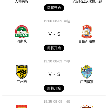
无锡吴钩
宁波职业足球俱乐部
即将开始
19:00
08-09
中超
V
S
-
河南队
青岛西海岸
即将开始
19:30
08-09
中甲
V
S
-
广州豹
广西恒宸
即将开始
19:35
08-09
中超