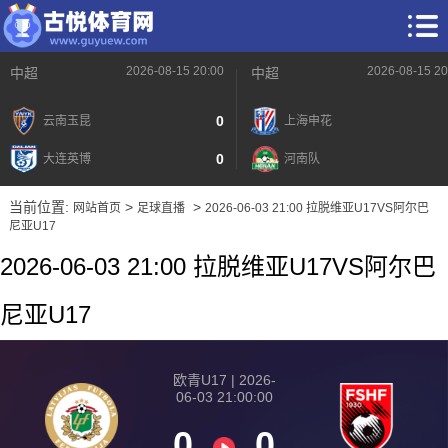
2026-08-15 20:00
2026-08-15 20
中超
中超
0
云南玉昆
上海申花
0
大连英博
河南队
当前位置:
>
>
网站首页
足球直播
2026-06-03 21:00 拉脱维亚U17VS阿尔巴
尼亚U17
2026-06-03 21:00 拉脱维亚U17VS阿尔巴
尼亚U17
欧青U17 | 2026-
06-03 21:00:00
0
0