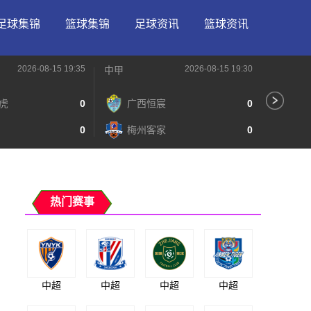
足球集锦
篮球集锦
足球资讯
篮球资讯
2026-08-15 19:35
2026-08-15 19:30
中甲
中甲
虎
0
广西恒宸
0
无
0
梅州客家
0
广
热门赛事
中超
中超
中超
中超