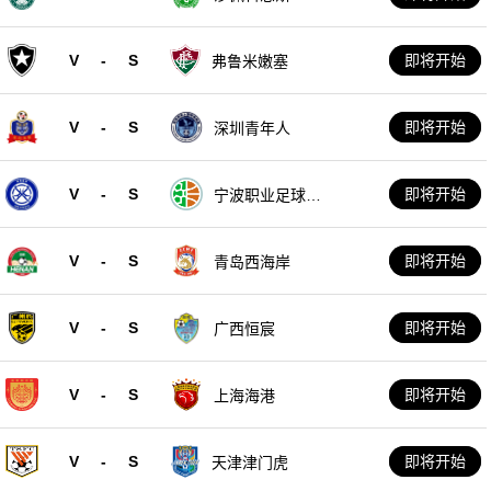
V
-
S
即将开始
弗鲁米嫩塞
V
-
S
即将开始
深圳青年人
V
-
S
即将开始
宁波职业足球俱
乐部
V
-
S
即将开始
青岛西海岸
V
-
S
即将开始
广西恒宸
V
-
S
即将开始
上海海港
V
-
S
即将开始
天津津门虎