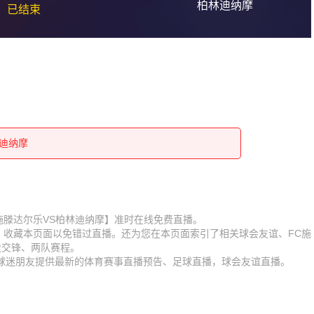
柏林迪纳摩
已结束
林迪纳摩
林迪纳摩
林迪纳摩
林迪纳摩
林迪纳摩
林迪纳摩
林迪纳摩
赛【FC施滕达尔乐VS柏林迪纳摩】准时在线免费直播。
D】收藏本页面以免错过直播。还为您在本页面索引了相关球会友谊、FC施
林迪纳摩
林迪纳摩
史交锋、两队赛程。
为球迷朋友提供最新的体育赛事直播预告、足球直播，球会友谊直播。
林迪纳摩
林迪纳摩
林迪纳摩
林迪纳摩