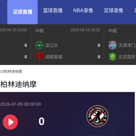
篮球直播
NBA录像
足球录像
足球直播
026-08-15 20:00
2026-08-15 19:35
中超
中超
0
浙江队
0
天津津门
0
成都蓉城
0
北京国安
尔乐VS柏林迪纳摩
乐VS柏林迪纳摩
026-07-09 00:00:00
0