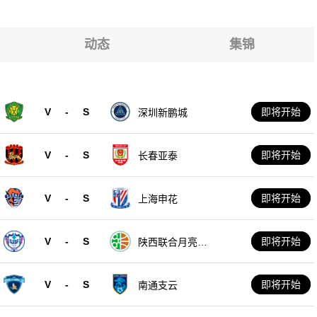
林迪纳摩
林迪纳摩
林迪纳摩
动态
集锦
林迪纳摩
林迪纳摩
林迪纳摩
V
-
S
即将开始
深圳新鹏城
林迪纳摩
V
-
S
即将开始
长春亚泰
V
-
S
即将开始
上海申花
V
-
S
即将开始
陕西联合月亮泊
队
V
-
S
即将开始
南通支云