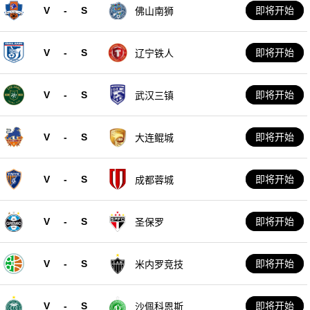
V
-
S
即将开始
佛山南狮
V
-
S
即将开始
辽宁铁人
V
-
S
即将开始
武汉三镇
V
-
S
即将开始
大连鲲城
V
-
S
即将开始
成都蓉城
V
-
S
即将开始
圣保罗
V
-
S
即将开始
米内罗竞技
V
-
S
即将开始
沙佩科恩斯