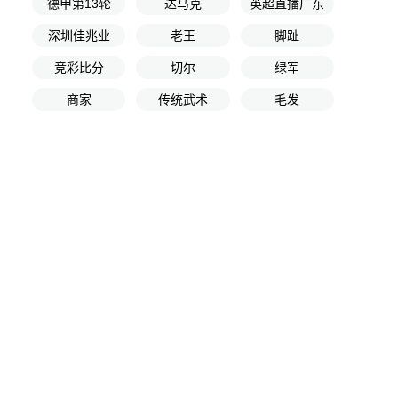
德甲第13轮
达马克
英超直播广东
深圳佳兆业
老王
脚趾
竞彩比分
切尔
绿军
商家
传统武术
毛发