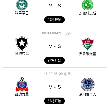
V
S
-
科里蒂巴
沙佩科恩斯
即将开始
08:00
08-09
巴西甲
V
S
-
博塔弗戈
弗鲁米嫩塞
即将开始
18:00
08-09
中甲
V
S
-
延边龙鼎
深圳青年人
即将开始