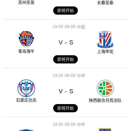
苏州东吴
长春亚泰
即将开始
19:00
08-08
中超
V
S
-
青岛海牛
上海申花
即将开始
19:30
08-08
中甲
V
S
-
石家庄功夫
陕西联合月亮泊队
即将开始
19:30
08-08
中甲