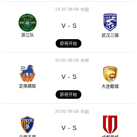
19:35
08-08
中超
V
S
-
浙江队
武汉三镇
即将开始
20:00
08-08
中甲
V
S
-
定南赣联
大连鲲城
即将开始
20:00
08-08
中超
V
S
-