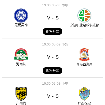
19:00
08-09
中甲
V
S
-
无锡吴钩
宁波职业足球俱乐部
即将开始
19:00
08-09
中超
V
S
-
河南队
青岛西海岸
即将开始
19:30
08-09
中甲
V
S
-
广州豹
广西恒宸