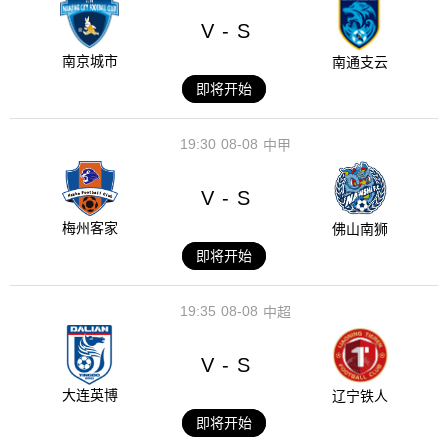
V
S
-
南京城市
南通支云
即将开始
19:30
08-08
中甲
V
S
-
梅州客家
佛山南狮
即将开始
19:35
08-08
中超
V
S
-
大连英博
辽宁铁人
即将开始