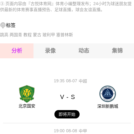
③.页面内容由『古悦体育网』体育小编整理发布；24小时为球迷朋友提
2026-08-15 【球会友谊】 罗斯基德VSAB格莱萨克瑟
2026-08-15 【球会友谊】 罗斯基德VSAB格莱萨克瑟
供最新的体育赛事直播预告、足球直播，球会友谊直播。
2026-08-15 【球会友谊】 罗斯基德VSAB格莱萨克瑟
2026-08-15 【球会友谊】 罗斯基德VSAB格莱萨克瑟
标签
2026-08-14 【球会友谊】 罗斯基德VSAB格莱萨克瑟
2026-08-15 【球会友谊】 罗斯基德VSAB格莱萨克瑟
跳高
两国青
教程
蒙古
玻利甲
塞普林斯
2026-08-15 【球会友谊】 罗斯基德VSAB格莱萨克瑟
分析
录像
动态
集锦
2026-08-15 【球会友谊】 罗斯基德VSAB格莱萨克瑟
2026-08-14 【球会友谊】 罗斯基德VSAB格莱萨克瑟
19:35
08-07
中超
V
S
-
北京国安
深圳新鹏城
即将开始
19:00
08-08
中甲