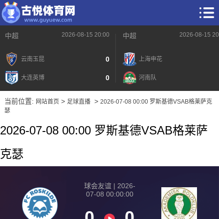
2026-08-15 20:00
2026-08-15 20
中超
中超
0
云南玉昆
上海申花
0
大连英博
河南队
当前位置:
>
>
网站首页
足球直播
2026-07-08 00:00 罗斯基德VSAB格莱萨克
瑟
2026-07-08 00:00 罗斯基德VSAB格莱萨
克瑟
球会友谊 | 2026-
07-08 00:00:00
0
0