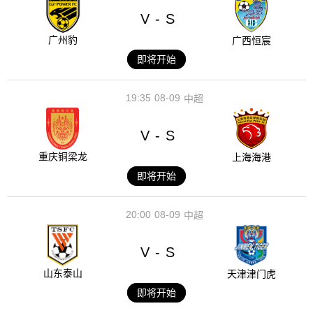
V
S
-
广州豹
广西恒宸
即将开始
19:35
08-09
中超
V
S
-
重庆铜梁龙
上海海港
即将开始
20:00
08-09
中超
V
S
-
山东泰山
天津津门虎
即将开始