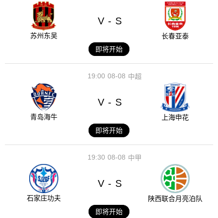
V
S
-
苏州东吴
长春亚泰
即将开始
19:00
08-08
中超
V
S
-
青岛海牛
上海申花
即将开始
19:30
08-08
中甲
V
S
-
石家庄功夫
陕西联合月亮泊队
即将开始