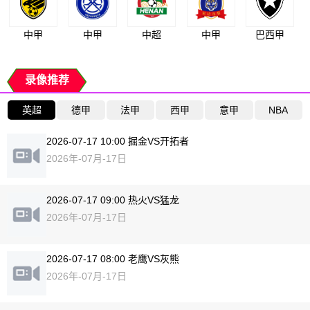
中甲
中甲
中超
中甲
巴西甲
录像推荐
英超
德甲
法甲
西甲
意甲
NBA
2026-07-17 10:00 掘金VS开拓者
2026年-07月-17日
2026-07-17 09:00 热火VS猛龙
2026年-07月-17日
2026-07-17 08:00 老鹰VS灰熊
2026年-07月-17日