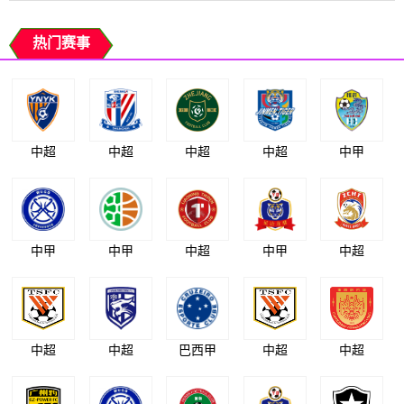
热门赛事
中超
中超
中超
中超
中甲
中甲
中甲
中超
中甲
中超
中超
中超
巴西甲
中超
中超