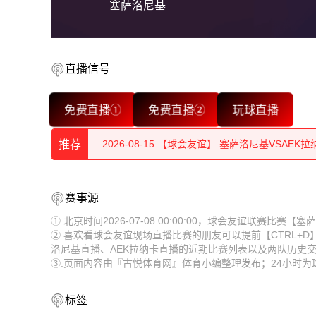
塞萨洛尼基
直播信号
2026-08-15 【球会友谊】 塞萨洛尼基VSAEK拉
免费直播①
免费直播②
玩球直播
2026-08-15 【球会友谊】 塞萨洛尼基VSAEK拉
推荐
2026-08-15 【球会友谊】 塞萨洛尼基VSAEK拉
2026-08-15 【球会友谊】 塞萨洛尼基VSAEK拉
2026-08-15 【球会友谊】 塞萨洛尼基VSAEK拉
赛事源
2026-08-15 【球会友谊】 塞萨洛尼基VSAEK拉
2026-08-15 【球会友谊】 塞萨洛尼基VSAEK拉
①.北京时间2026-07-08 00:00:00，球会友谊联赛比
②.喜欢看球会友谊现场直播比赛的朋友可以提前【CTRL+
2026-08-15 【球会友谊】 塞萨洛尼基VSAEK拉
2026-08-15 【球会友谊】 塞萨洛尼基VSAEK拉
洛尼基直播、AEK拉纳卡直播的近期比赛列表以及两队历史
③.页面内容由『古悦体育网』体育小编整理发布；24小时
2026-08-15 【球会友谊】 塞萨洛尼基VSAEK拉
2026-08-15 【球会友谊】 塞萨洛尼基VSAEK拉
2026-08-15 【球会友谊】 塞萨洛尼基VSAEK拉
2026-08-15 【球会友谊】 塞萨洛尼基VSAEK拉
标签