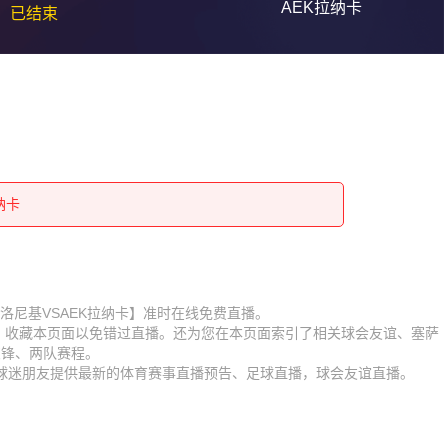
AEK拉纳卡
已结束
纳卡
纳卡
纳卡
纳卡
纳卡
纳卡
纳卡
赛【塞萨洛尼基VSAEK拉纳卡】准时在线免费直播。
D】收藏本页面以免错过直播。还为您在本页面索引了相关球会友谊、塞萨
纳卡
纳卡
交锋、两队赛程。
为球迷朋友提供最新的体育赛事直播预告、足球直播，球会友谊直播。
纳卡
纳卡
纳卡
纳卡