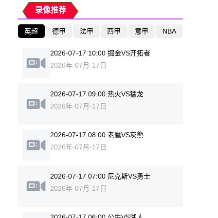
录像推荐
英超
德甲
法甲
西甲
意甲
NBA
2026-07-17 10:00 掘金VS开拓者
2026年-07月-17日
2026-07-17 09:00 热火VS猛龙
2026年-07月-17日
2026-07-17 08:00 老鹰VS灰熊
2026年-07月-17日
2026-07-17 07:00 尼克斯VS勇士
2026年-07月-17日
2026-07-17 06:00 公牛VS湖人