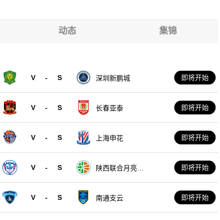
纳卡
纳卡
纳卡
纳卡
动态
集锦
纳卡
纳卡
V
-
S
即将开始
深圳新鹏城
纳卡
V
-
S
即将开始
长春亚泰
V
-
S
即将开始
上海申花
V
-
S
即将开始
陕西联合月亮泊
队
V
-
S
即将开始
南通支云