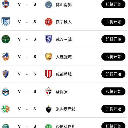
V
-
S
即将开始
佛山南狮
V
-
S
即将开始
辽宁铁人
V
-
S
即将开始
武汉三镇
V
-
S
即将开始
大连鲲城
V
-
S
即将开始
成都蓉城
V
-
S
即将开始
圣保罗
V
-
S
即将开始
米内罗竞技
V
-
S
即将开始
沙佩科恩斯