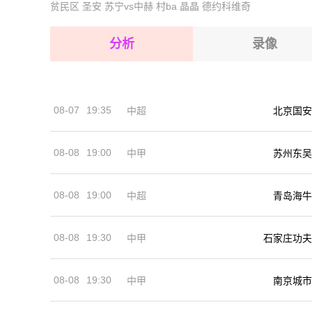
贫民区
圣安
苏宁vs中赫
村ba
晶晶
德约科维奇
2026-08-15 【球会友谊】 塞萨洛尼基VSAEK拉
2026-08-15 【球会友谊】 塞萨洛尼基VSAEK拉
2026-08-14 【球会友谊】 塞萨洛尼基VSAEK拉
2026-08-15 【球会友谊】 塞萨洛尼基VSAEK拉
分析
录像
2026-08-15 【球会友谊】 塞萨洛尼基VSAEK拉
2026-08-15 【球会友谊】 塞萨洛尼基VSAEK拉
08-07
19:35
中超
北京国安
2026-08-14 【球会友谊】 塞萨洛尼基VSAEK拉
08-08
19:00
中甲
苏州东吴
08-08
19:00
中超
青岛海牛
08-08
19:30
中甲
石家庄功夫
08-08
19:30
中甲
南京城市