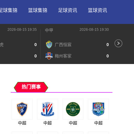
足球集锦
篮球集锦
足球资讯
篮球资讯
2026-08-15 19:35
2026-08-15 19:30
中甲
中甲
虎
0
广西恒宸
0
无
0
梅州客家
0
广
热门赛事
中超
中超
中超
中超