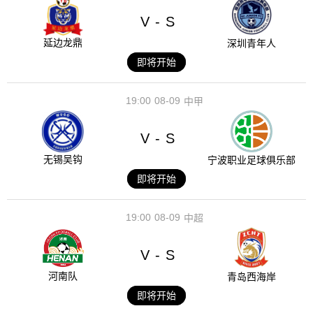
V
S
-
延边龙鼎
深圳青年人
即将开始
19:00
08-09
中甲
V
S
-
无锡吴钩
宁波职业足球俱乐部
即将开始
19:00
08-09
中超
V
S
-
河南队
青岛西海岸
即将开始