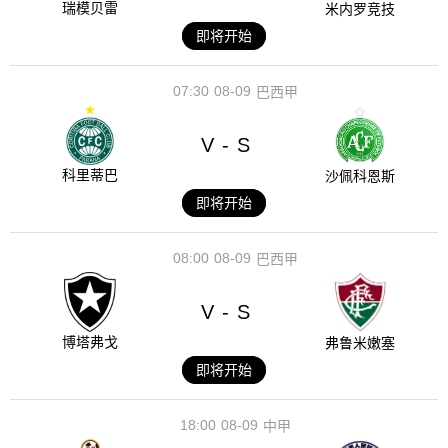
瑞模贝雷
米内罗竞技
即将开始
07:30
08-09
巴西甲
V
S
-
科里蒂巴
沙佩科恩斯
即将开始
08:00
08-09
巴西甲
V
S
-
博塔弗戈
弗鲁米嫩塞
即将开始
18:00
08-09
中甲