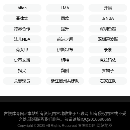
bifen
LMA
开局
菲律宾
同款
JrNBA
跨界合作
提升
深圳街超
法儿NBA
前进之鹰
深圳碧波联
荷女甲
伊斯坦布
录象
史蒂文斯
切特
克拉玛依
指尖
魏刚
罗帽子
关键球员
浙江衢州共建队
石家庄队
古悦体育网✅本站所有资讯内容均收集于互联网,如有侵权内容或不妥
之处,请您联系我们删除。敬请谅解!QQ2016690669
网站地图
Copyright © 2025 All Rights Reserved 古悦体育网