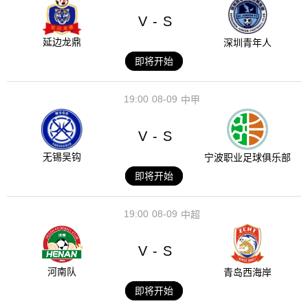
V
S
-
延边龙鼎
深圳青年人
即将开始
19:00
08-09
中甲
V
S
-
无锡吴钩
宁波职业足球俱乐部
即将开始
19:00
08-09
中超
V
S
-
河南队
青岛西海岸
即将开始