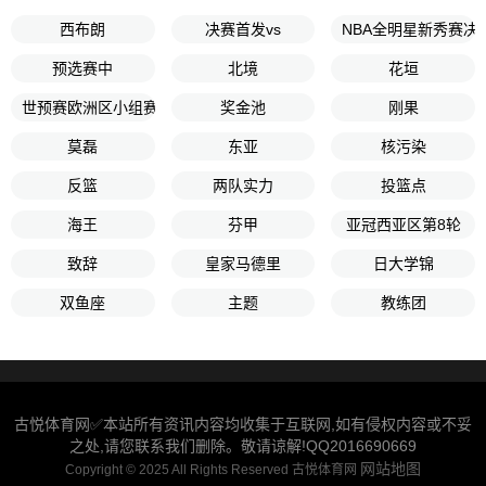
西布朗
决赛首发vs
NBA全明星新秀赛决
预选赛中
北境
花垣
世预赛欧洲区小组赛F组第6轮
奖金池
刚果
莫磊
东亚
核污染
反篮
两队实力
投篮点
海王
芬甲
亚冠西亚区第8轮
致辞
皇家马德里
日大学锦
双鱼座
主题
教练团
古悦体育网✅本站所有资讯内容均收集于互联网,如有侵权内容或不妥
之处,请您联系我们删除。敬请谅解!QQ2016690669
网站地图
Copyright © 2025 All Rights Reserved 古悦体育网