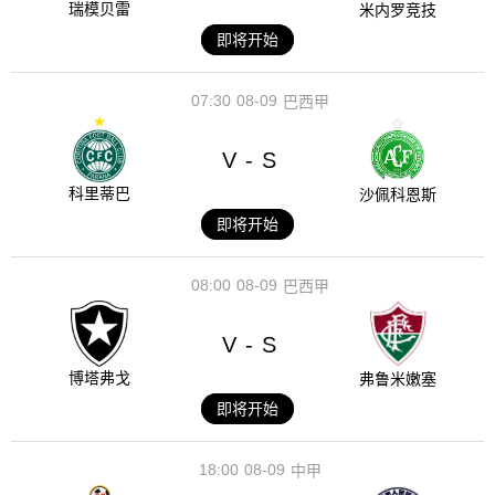
瑞模贝雷
米内罗竞技
即将开始
07:30
08-09
巴西甲
V
S
-
科里蒂巴
沙佩科恩斯
即将开始
08:00
08-09
巴西甲
V
S
-
博塔弗戈
弗鲁米嫩塞
即将开始
18:00
08-09
中甲