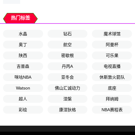
热门标签
水晶
钻石
魔术球馆
奥丁
航空
阿曼杯
陕西
密歇根
可乐果
吉普森
丹丙A
电视直播
咪咕NBA
亚冬会
休斯敦火箭队
Watson
佛山汇诚动力
底座
超人
涅槃
拜纳姆
彩绘
康涅狄格
NBA赛程表