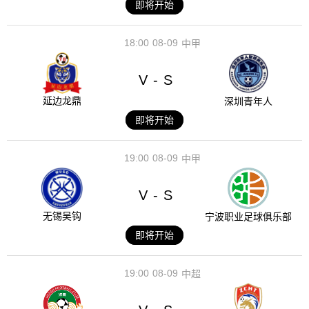
即将开始
18:00
08-09
中甲
V
S
-
延边龙鼎
深圳青年人
即将开始
19:00
08-09
中甲
V
S
-
无锡吴钩
宁波职业足球俱乐部
即将开始
19:00
08-09
中超