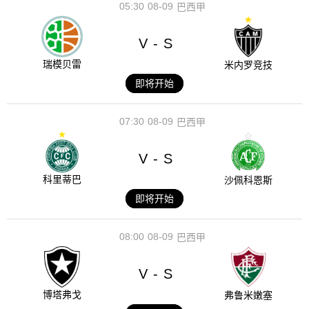
05:30
08-09
巴西甲
V
S
-
瑞模贝雷
米内罗竞技
即将开始
07:30
08-09
巴西甲
V
S
-
科里蒂巴
沙佩科恩斯
即将开始
08:00
08-09
巴西甲
V
S
-
博塔弗戈
弗鲁米嫩塞