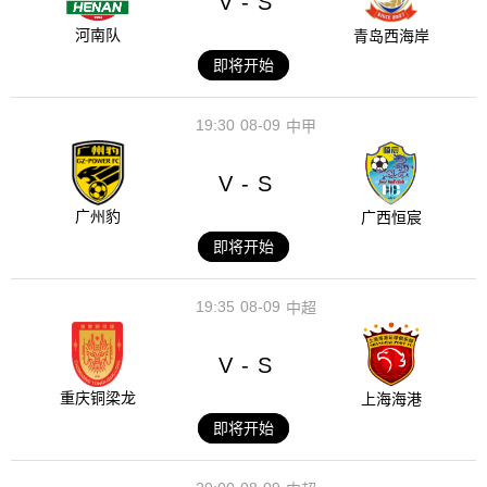
V
S
-
河南队
青岛西海岸
即将开始
19:30
08-09
中甲
V
S
-
广州豹
广西恒宸
即将开始
19:35
08-09
中超
V
S
-
重庆铜梁龙
上海海港
即将开始