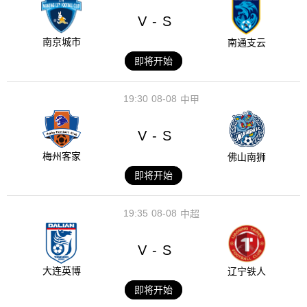
V
S
-
南京城市
南通支云
即将开始
19:30
08-08
中甲
V
S
-
梅州客家
佛山南狮
即将开始
19:35
08-08
中超
V
S
-
大连英博
辽宁铁人
即将开始