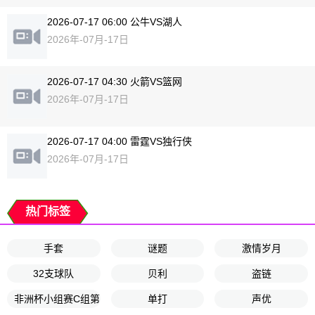
2026-07-17 06:00 公牛VS湖人
2026年-07月-17日
2026-07-17 04:30 火箭VS篮网
2026年-07月-17日
2026-07-17 04:00 雷霆VS独行侠
2026年-07月-17日
热门标签
手套
谜题
激情岁月
32支球队
贝利
盗链
非洲杯小组赛C组第1轮
单打
声优