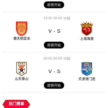
即将开始
19:35
08-09
中超
V
S
-
重庆铜梁龙
上海海港
即将开始
20:00
08-09
中超
V
S
-
山东泰山
天津津门虎
即将开始
热门赛事