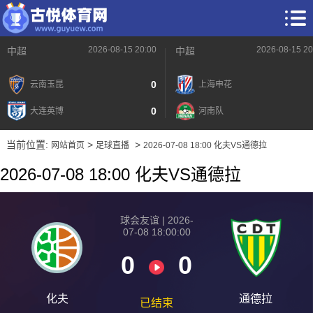
2026-08-15 20:00
2026-08-15 20
中超
中超
0
云南玉昆
上海申花
0
大连英博
河南队
当前位置:
>
>
网站首页
足球直播
2026-07-08 18:00 化夫VS通德拉
2026-07-08 18:00 化夫VS通德拉
球会友谊 | 2026-
07-08 18:00:00
0
0
化夫
通德拉
已结束