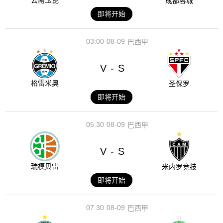
云南玉昆
成都蓉城
即将开始
03:00
08-09
巴西甲
V
S
-
格雷米奥
圣保罗
即将开始
05:30
08-09
巴西甲
V
S
-
瑞模贝雷
米内罗竞技
即将开始
07:30
08-09
巴西甲