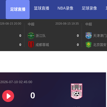
篮球直播
NBA录像
足球录像
足球直播
026-08-15 20:00
2026-08-15 19:35
中超
中超
0
浙江队
0
天津津门
0
成都蓉城
0
北京国安
026-07-10 02:45:00
0