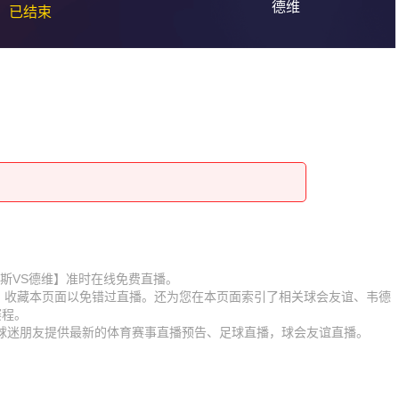
德维
已结束
赛【韦德斯VS德维】准时在线免费直播。
D】收藏本页面以免错过直播。还为您在本页面索引了相关球会友谊、韦德
赛程。
为球迷朋友提供最新的体育赛事直播预告、足球直播，球会友谊直播。