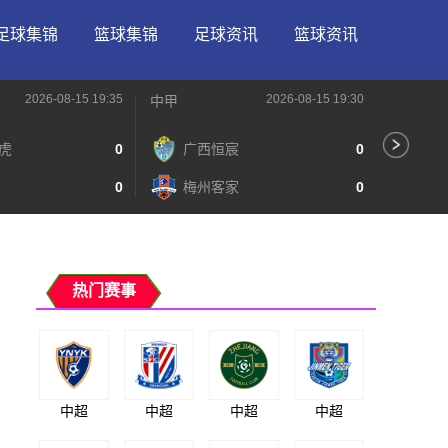
足球集锦
篮球集锦
足球资讯
篮球资讯
2026-08-15 19:35
2026-08-15 19:30
中甲
中甲
虎
0
广西恒宸
0
无
0
梅州客家
0
广
热门赛事
中超
中超
中超
中超