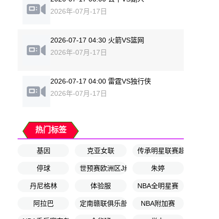
2026年-07月-17日
2026-07-17 04:30 火箭VS篮网
2026年-07月-17日
2026-07-17 04:00 雷霆VS独行侠
2026年-07月-17日
热门标签
基因
克亚女联
传承明星联赛超级组第4轮
停球
世预赛欧洲区J组第9轮
朱婷
丹尼格林
体验服
NBA全明星赛
阿拉巴
定南赣联俱乐部
NBA附加赛