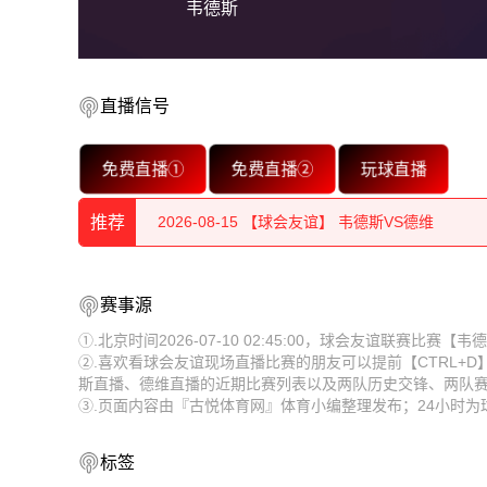
韦德斯
直播信号
2026-08-15 【球会友谊】 韦德斯VS德维
免费直播①
免费直播②
玩球直播
2026-08-15 【球会友谊】 韦德斯VS德维
推荐
2026-08-15 【球会友谊】 韦德斯VS德维
2026-08-15 【球会友谊】 韦德斯VS德维
2026-08-15 【球会友谊】 韦德斯VS德维
赛事源
2026-08-15 【球会友谊】 韦德斯VS德维
2026-08-15 【球会友谊】 韦德斯VS德维
①.北京时间2026-07-10 02:45:00，球会友谊联赛比
②.喜欢看球会友谊现场直播比赛的朋友可以提前【CTRL+
2026-08-15 【球会友谊】 韦德斯VS德维
2026-08-15 【球会友谊】 韦德斯VS德维
斯直播、德维直播的近期比赛列表以及两队历史交锋、两队
③.页面内容由『古悦体育网』体育小编整理发布；24小时
2026-08-15 【球会友谊】 韦德斯VS德维
2026-08-15 【球会友谊】 韦德斯VS德维
2026-08-15 【球会友谊】 韦德斯VS德维
标签
2026-08-15 【球会友谊】 韦德斯VS德维