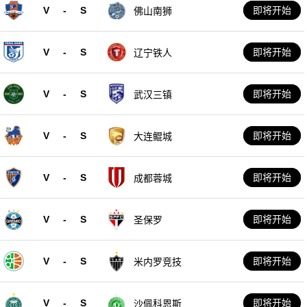
V
-
S
即将开始
佛山南狮
V
-
S
即将开始
辽宁铁人
V
-
S
即将开始
武汉三镇
V
-
S
即将开始
大连鲲城
V
-
S
即将开始
成都蓉城
V
-
S
即将开始
圣保罗
V
-
S
即将开始
米内罗竞技
V
-
S
即将开始
沙佩科恩斯