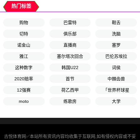
热门标签
购物
巴雷特
鞋舌
切特
俱乐部
洗脑
诺金山
直播商
塞罗
雅江
塞尔塔次回合
巴伦苏埃拉
这种数字
韩国U22
词侯
2020赔率
首节
中棘齿兽
12强赛
荷乙西甲
「世界杯球星
moto
练歌房
大学
古悦体育网✅本站所有资讯内容均收集于互联网,如有侵权内容或不妥