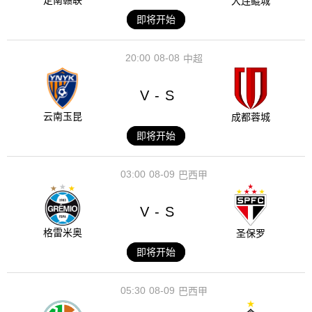
定南赣联
大连鲲城
即将开始
20:00
08-08
中超
V
S
-
云南玉昆
成都蓉城
即将开始
03:00
08-09
巴西甲
V
S
-
格雷米奥
圣保罗
即将开始
05:30
08-09
巴西甲