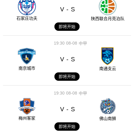
V
S
-
石家庄功夫
陕西联合月亮泊队
即将开始
19:30
08-08
中甲
V
S
-
南京城市
南通支云
即将开始
19:30
08-08
中甲
V
S
-
梅州客家
佛山南狮
即将开始