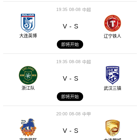
19:35
08-08
中超
V
S
-
大连英博
辽宁铁人
即将开始
19:35
08-08
中超
V
S
-
浙江队
武汉三镇
即将开始
20:00
08-08
中甲
V
S
-