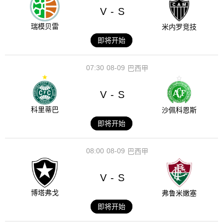
V
S
-
瑞模贝雷
米内罗竞技
即将开始
07:30
08-09
巴西甲
V
S
-
科里蒂巴
沙佩科恩斯
即将开始
08:00
08-09
巴西甲
V
S
-
博塔弗戈
弗鲁米嫩塞
即将开始