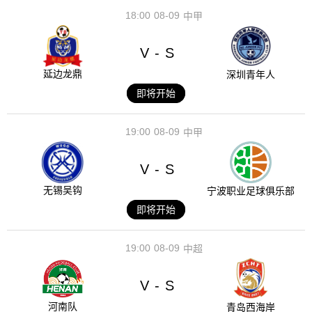
18:00
08-09
中甲
V
S
-
延边龙鼎
深圳青年人
即将开始
19:00
08-09
中甲
V
S
-
无锡吴钩
宁波职业足球俱乐部
即将开始
19:00
08-09
中超
V
S
-
河南队
青岛西海岸