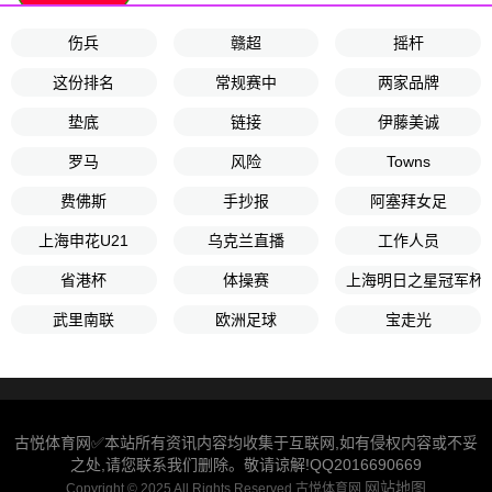
伤兵
赣超
摇杆
这份排名
常规赛中
两家品牌
垫底
链接
伊藤美诚
罗马
风险
Towns
费佛斯
手抄报
阿塞拜女足
上海申花U21
乌克兰直播
工作人员
省港杯
体操赛
上海明日之星冠军杯
武里南联
欧洲足球
宝走光
古悦体育网✅本站所有资讯内容均收集于互联网,如有侵权内容或不妥
之处,请您联系我们删除。敬请谅解!QQ2016690669
网站地图
Copyright © 2025 All Rights Reserved 古悦体育网