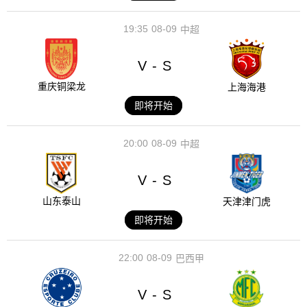
19:35
08-09
中超
V
S
-
重庆铜梁龙
上海海港
即将开始
20:00
08-09
中超
V
S
-
山东泰山
天津津门虎
即将开始
22:00
08-09
巴西甲
V
S
-