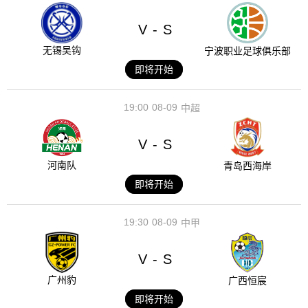
V
S
-
无锡吴钩
宁波职业足球俱乐部
即将开始
19:00
08-09
中超
V
S
-
河南队
青岛西海岸
即将开始
19:30
08-09
中甲
V
S
-
广州豹
广西恒宸
即将开始