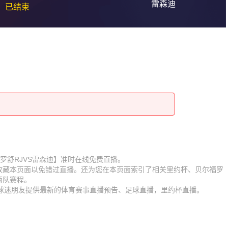
雷森迪
已结束
【贝尔福罗舒RJVS雷森迪】准时在线免费直播。
】收藏本页面以免错过直播。还为您在本页面索引了相关里约杯、贝尔福罗
两队赛程。
为球迷朋友提供最新的体育赛事直播预告、足球直播，里约杯直播。