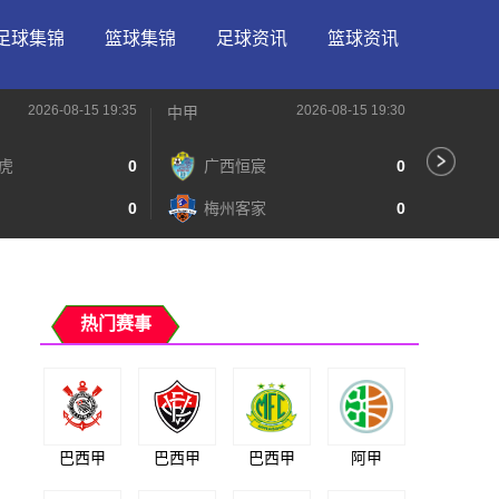
足球集锦
篮球集锦
足球资讯
篮球资讯
2026-08-15 19:35
2026-08-15 19:30
中甲
中甲
虎
0
广西恒宸
0
无
0
梅州客家
0
广
热门赛事
巴西甲
巴西甲
巴西甲
阿甲