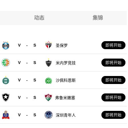
动态
集锦
V
-
S
即将开始
圣保罗
V
-
S
即将开始
米内罗竞技
V
-
S
即将开始
沙佩科恩斯
V
-
S
即将开始
弗鲁米嫩塞
V
-
S
即将开始
深圳青年人