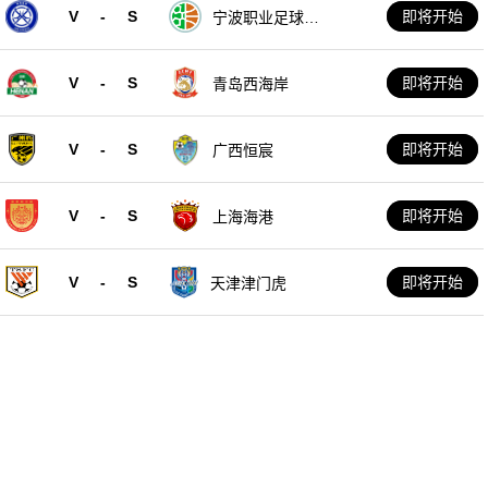
V
-
S
即将开始
宁波职业足球俱
乐部
V
-
S
即将开始
青岛西海岸
V
-
S
即将开始
广西恒宸
V
-
S
即将开始
上海海港
V
-
S
即将开始
天津津门虎