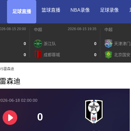
篮球直播
NBA录像
足球录像
足球直播
026-08-15 20:00
2026-08-15 19:35
中超
中超
0
浙江队
0
天津津门
0
成都蓉城
0
北京国安
RJVS雷森迪
VS雷森迪
026-06-18 02:00:00
0