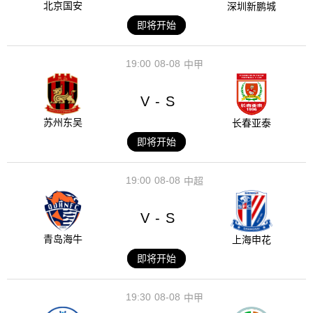
北京国安
深圳新鹏城
即将开始
19:00
08-08
中甲
V
S
-
苏州东吴
长春亚泰
即将开始
19:00
08-08
中超
V
S
-
青岛海牛
上海申花
即将开始
19:30
08-08
中甲