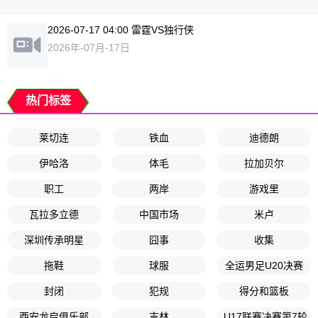
2026-07-17 04:00 雷霆VS独行侠
2026年-07月-17日
热门标签
莱切连
铁血
迪德朗
伊哈洛
体毛
拉加贝尔
职工
两岸
游戏里
瓦拉多立德
中国市场
米卢
深圳传承明星
囧事
收集
拖鞋
球服
全运男足U20决赛
封闭
犯规
得分和篮板
西安龙启俱乐部
吉林
U17联赛决赛第7轮