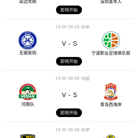
延边龙鼎
深圳青年人
即将开始
19:00
08-09
中甲
V
S
-
无锡吴钩
宁波职业足球俱乐部
即将开始
19:00
08-09
中超
V
S
-
河南队
青岛西海岸
即将开始
19:30
08-09
中甲