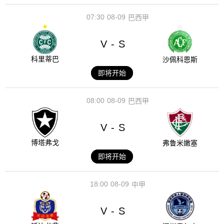
07:30
08-09
巴西甲
V
S
-
科里蒂巴
沙佩科恩斯
即将开始
08:00
08-09
巴西甲
V
S
-
博塔弗戈
弗鲁米嫩塞
即将开始
18:00
08-09
中甲
V
S
-