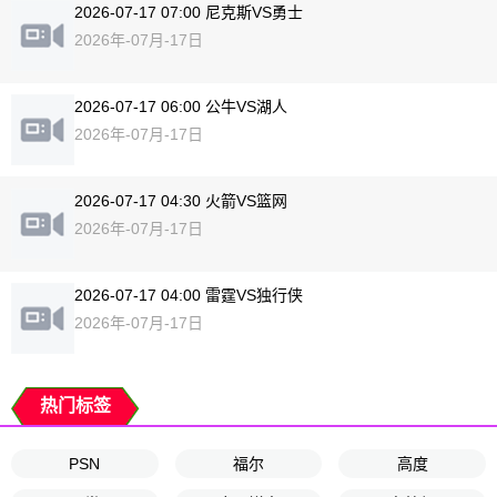
2026-07-17 07:00 尼克斯VS勇士
2026年-07月-17日
2026-07-17 06:00 公牛VS湖人
2026年-07月-17日
2026-07-17 04:30 火箭VS篮网
2026年-07月-17日
2026-07-17 04:00 雷霆VS独行侠
2026年-07月-17日
热门标签
PSN
福尔
高度