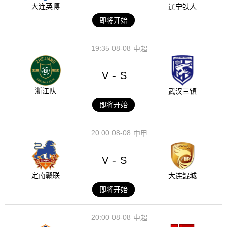
大连英博
辽宁铁人
即将开始
19:35
08-08
中超
V
S
-
浙江队
武汉三镇
即将开始
20:00
08-08
中甲
V
S
-
定南赣联
大连鲲城
即将开始
20:00
08-08
中超