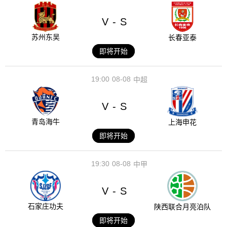
V
S
-
苏州东吴
长春亚泰
即将开始
19:00
08-08
中超
V
S
-
青岛海牛
上海申花
即将开始
19:30
08-08
中甲
V
S
-
石家庄功夫
陕西联合月亮泊队
即将开始