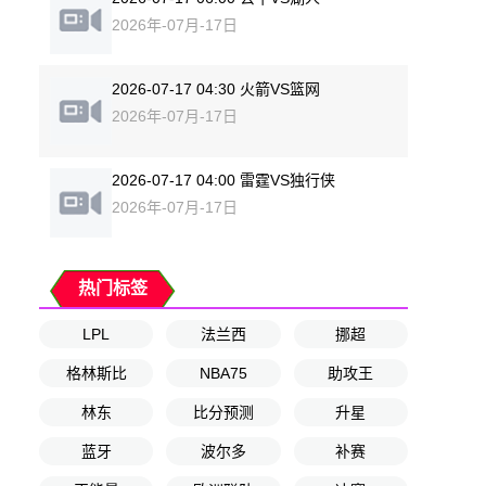
2026年-07月-17日
2026-07-17 04:30 火箭VS篮网
2026年-07月-17日
2026-07-17 04:00 雷霆VS独行侠
2026年-07月-17日
热门标签
LPL
法兰西
挪超
格林斯比
NBA75
助攻王
林东
比分预测
升星
蓝牙
波尔多
补赛