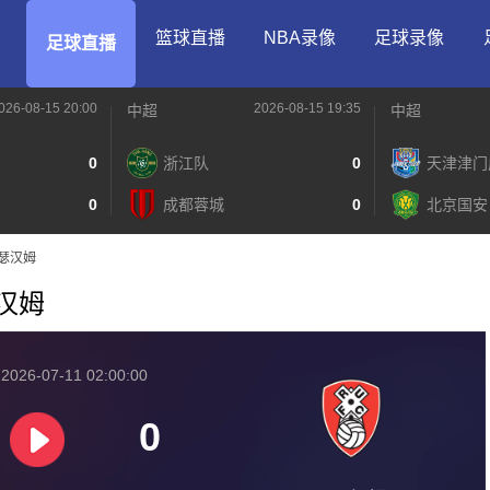
篮球直播
NBA录像
足球录像
足球直播
026-08-15 20:00
2026-08-15 19:35
中超
中超
0
浙江队
0
天津津门
0
成都蓉城
0
北京国安
S罗瑟汉姆
瑟汉姆
026-07-11 02:00:00
0