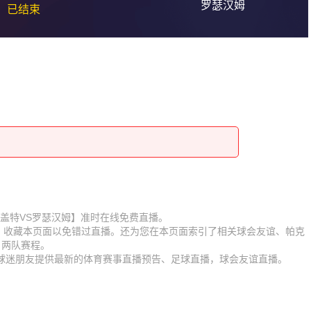
罗瑟汉姆
已结束
赛【帕克盖特VS罗瑟汉姆】准时在线免费直播。
D】收藏本页面以免错过直播。还为您在本页面索引了相关球会友谊、帕克
、两队赛程。
为球迷朋友提供最新的体育赛事直播预告、足球直播，球会友谊直播。