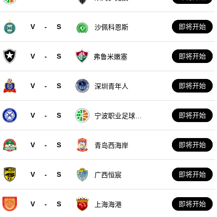
V
-
S
即将开始
沙佩科恩斯
V
-
S
即将开始
弗鲁米嫩塞
V
-
S
即将开始
深圳青年人
V
-
S
即将开始
宁波职业足球俱
乐部
V
-
S
即将开始
青岛西海岸
V
-
S
即将开始
广西恒宸
V
-
S
即将开始
上海海港