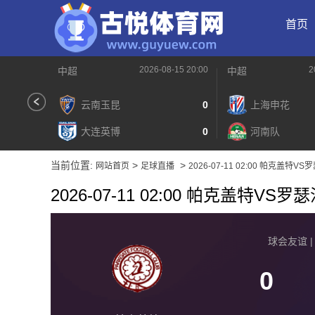
首页
2026-08-15 20:00
2
中超
中超
云南玉昆
0
上海申花
大连英博
0
河南队
当前位置:
>
>
网站首页
足球直播
2026-07-11 02:00 帕克盖特V
2026-07-11 02:00 帕克盖特VS罗
球会友谊 | 2
0