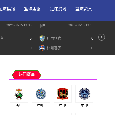
足球集锦
篮球集锦
足球资讯
篮球资讯
2026-08-15 19:35
2026-08-15 19:30
中甲
中甲
虎
0
广西恒宸
0
无
0
梅州客家
0
广
热门赛事
西甲
中甲
中甲
中甲