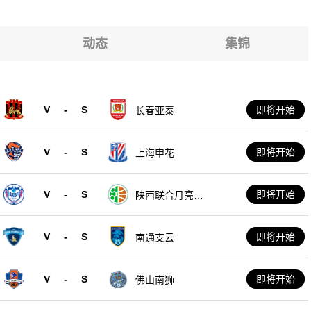
动态
集锦
V
-
S
即将开始
长春亚泰
V
-
S
即将开始
上海申花
V
-
S
即将开始
陕西联合月亮泊
队
V
-
S
即将开始
南通支云
V
-
S
即将开始
佛山南狮