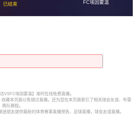
FC埃因霍温
已结束
赛【布雷达VSFC埃因霍温】准时在线免费直播。
D】收藏本页面以免错过直播。还为您在本页面索引了相关球会友谊、布雷
、两队赛程。
为球迷朋友提供最新的体育赛事直播预告、足球直播，球会友谊直播。