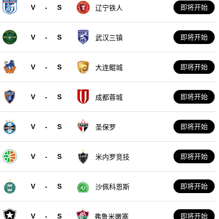
V
-
S
即将开始
辽宁铁人
V
-
S
即将开始
武汉三镇
V
-
S
即将开始
大连鲲城
V
-
S
即将开始
成都蓉城
V
-
S
即将开始
圣保罗
V
-
S
即将开始
米内罗竞技
V
-
S
即将开始
沙佩科恩斯
V
-
S
即将开始
弗鲁米嫩塞