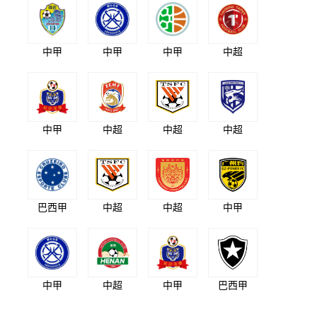
中甲
中甲
中甲
中超
中甲
中超
中超
中超
巴西甲
中超
中超
中甲
中甲
中超
中甲
巴西甲