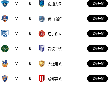
V
-
S
即将开始
南通支云
V
-
S
即将开始
佛山南狮
V
-
S
即将开始
辽宁铁人
V
-
S
即将开始
武汉三镇
V
-
S
即将开始
大连鲲城
V
-
S
即将开始
成都蓉城