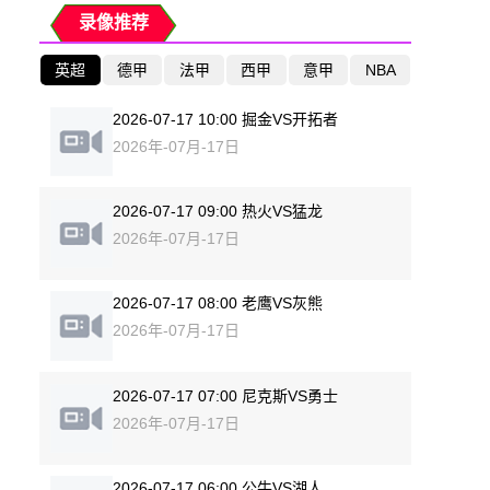
录像推荐
英超
德甲
法甲
西甲
意甲
NBA
2026-07-17 10:00 掘金VS开拓者
2026年-07月-17日
2026-07-17 09:00 热火VS猛龙
2026年-07月-17日
2026-07-17 08:00 老鹰VS灰熊
2026年-07月-17日
2026-07-17 07:00 尼克斯VS勇士
2026年-07月-17日
2026-07-17 06:00 公牛VS湖人