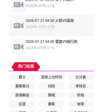
2026年-07月-17日
2026-07-17 04:30 火箭VS篮网
2026年-07月-17日
2026-07-17 04:00 雷霆VS独行侠
2026年-07月-17日
热门标签
爵士
双排上分时间
比分表
基斯奥马
扫码
考特尼
国语解说
挪威
阶段
反篮
豪斯
帧率