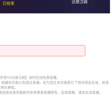
达根汉姆
已结束
赛【侯恩乔奇VS达根汉姆】准时在线免费直播。
D】收藏本页面以免错过直播。还为您在本页面索引了相关球会友谊、侯恩
、两队赛程。
为球迷朋友提供最新的体育赛事直播预告、足球直播，球会友谊直播。